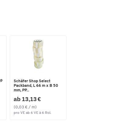
op
Schäfer Shop Select
Packband, L 66 m x B 50
mm, PP...
ab 13,13 €
(0,03 € / m)
pro VE ab 6 VE à 6 Rol.