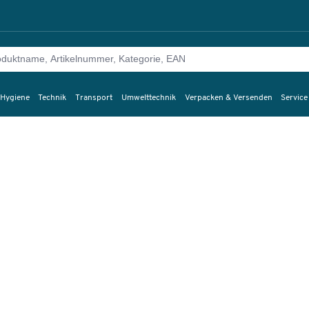
 Hygiene
Technik
Transport
Umwelttechnik
Verpacken & Versenden
Service