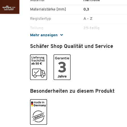
Material
Hartfolie
Materialstärke [mm]
0,3
Registertyp
A - Z
Teilung
25-teilig
Mehr anzeigen
Maße
Schäfer Shop Qualität und Service
Breite [mm]
297
Format (DIN)
DIN A4
Besonderheiten zu diesem Produkt