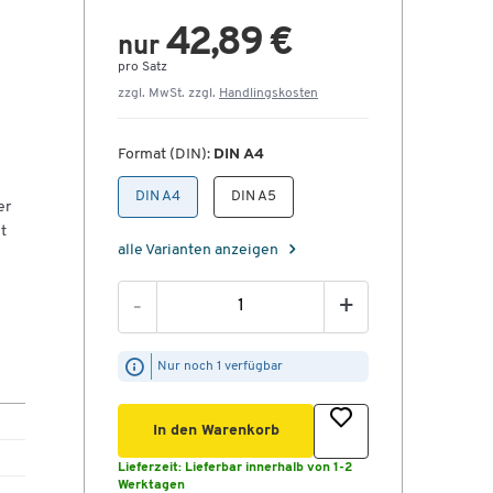
42,89 €
nur
pro Satz
zzgl. MwSt. zzgl.
Handlingskosten
Format (DIN):
DIN A4
DIN A4
DIN A5
er
t
alle Varianten anzeigen
-
+
Nur noch 1 verfügbar
In den Warenkorb
Lieferzeit:
Lieferbar innerhalb von 1-2
Werktagen