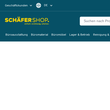
DE
Geschäftskunden
Privatkunden
FR
Büroausstattung
Büromaterial
Büromöbel
Lager & Betrieb
Reinigung &