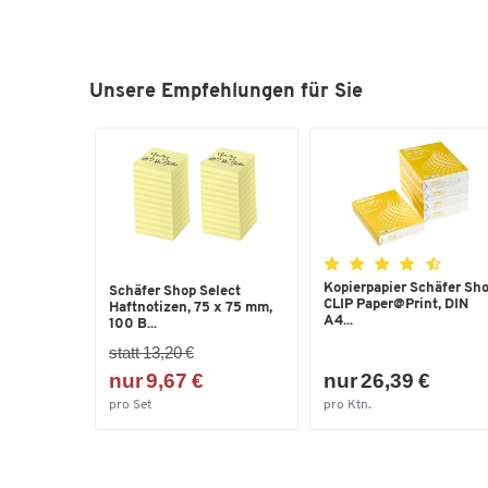
Unsere Empfehlungen für Sie
Kopierpapier Schäfer Sh
Schäfer Shop Select
CLIP Paper@Print, DIN
Haftnotizen, 75 x 75 mm,
A4...
100 B...
statt 13,20 €
nur 9,67 €
nur 26,39 €
pro Set
pro Ktn.