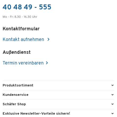
40 48 49 - 555
Mo - Fr: 8.30 - 16.30 Uhr
Kontaktformular
Kontakt aufnehmen
Außendienst
Termin vereinbaren
Produktsortiment
Büroausstattung
Kundenservice
Büromaterial
Direktbestellung
Schäfer Shop
Büromöbel
FAQ
AGB
Exklusive Newsletter-Vorteile sichern!
Lager & Betrieb