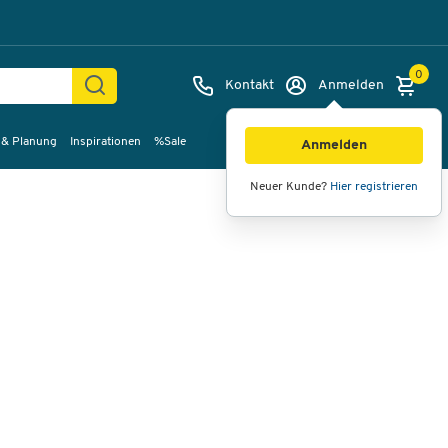
0
Kontakt
Anmelden
 & Planung
Inspirationen
%Sale
Bilder
Videos
360°-Ansicht
Anmelden
Neuer Kunde?
Hier registrieren