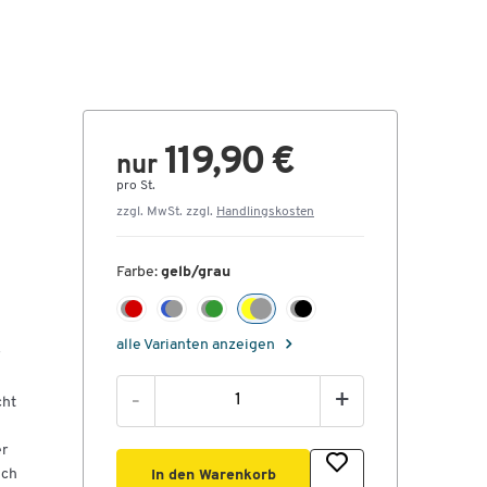
119,90 €
nur
pro St.
zzgl. MwSt. zzgl.
Handlingskosten
Farbe:
gelb/grau
alle Varianten anzeigen
-
+
cht
er
ich
In den Warenkorb