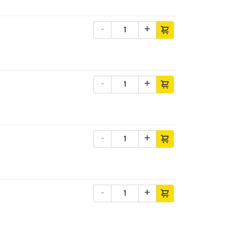
-
+
-
+
-
+
-
+