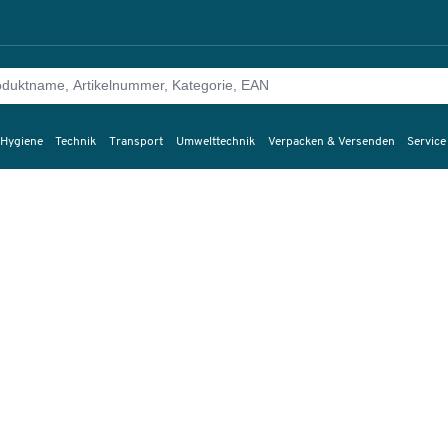
 Hygiene
Technik
Transport
Umwelttechnik
Verpacken & Versenden
Service