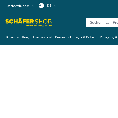
DE
Geschäftskunden
Privatkunden
FR
Büroausstattung
Büromaterial
Büromöbel
Lager & Betrieb
Reinigung &