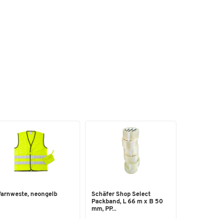
en
arnweste, neongelb
Schäfer Shop Select
Packband, L 66 m x B 50
mm, PP...