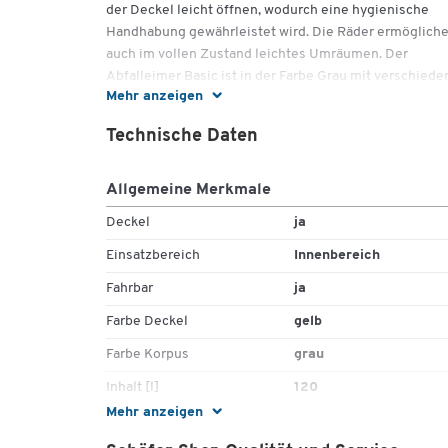
der Deckel leicht öffnen, wodurch eine hygienische
Handhabung gewährleistet wird. Die Räder ermöglich
auch im vollen Zustand leichtes Umräumen. Der
Abfalleimer Basic ist in der Farbe Grau mit verschiede
Mehr anzeigen
farbigen Deckeln erhältlich und eignet sich so ideal fü
die Mülltrennung im Büro oder Betrieb.
Technische Daten
Wichtige Details:
Allgemeine Merkmale
Maße: B 425 x T 510 x H 875 mm
Fassungsvolumen: 120 l
Deckel
ja
Material: High Density Polyethylen (HDPE)
Einsatzbereich
Innenbereich
Mit Pedal & Rädern
inkl. Klappdeckel
Fahrbar
ja
Große Einwurföffnung
Farbe Deckel
gelb
Deckelfarben: Blau, Grün, Gelb oder Schwarz
Farbe Korpus
grau
Inhalt [l]
120
Mehr anzeigen
Inneneimer
Nein