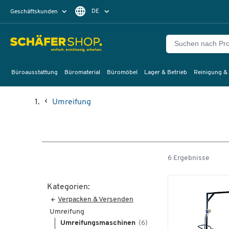
DE
Geschäftskunden
Privatkunden
FR
Büroausstattung
Büromaterial
Büromöbel
Lager & Betrieb
Reinigung &
Umreifung
6 Ergebnisse
Kategorien:
Verpacken & Versenden
Umreifung
Umreifungsmaschinen
(6)