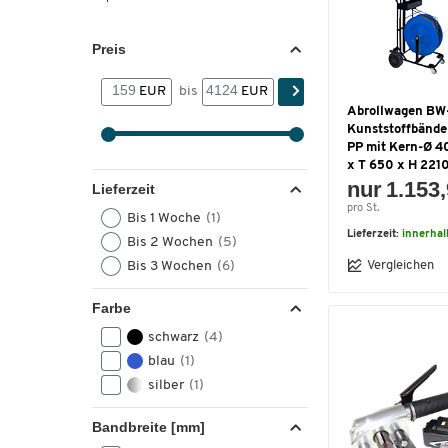
Preis
EUR
bis
EUR
Abrollwagen BW-
Kunststoffbände
PP mit Kern-Ø 
x T 650 x H 221
nur 1.153,
Lieferzeit
pro St.
Bis 1 Woche
(1)
Lieferzeit:
innerha
Bis 2 Wochen
(5)
Vergleichen
Bis 3 Wochen
(6)
Farbe
schwarz
(4)
blau
(1)
silber
(1)
Bandbreite [mm]