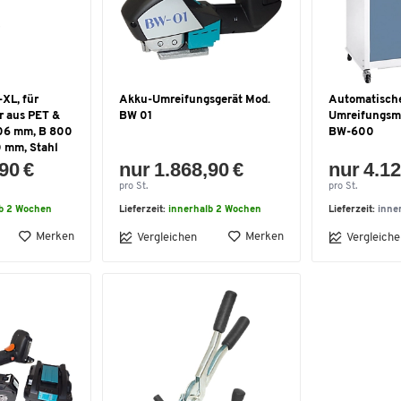
XL, für
Akku-Umreifungsgerät Mod.
Automatisch
r aus PET &
BW 01
Umreifungsm
406 mm, B 800
BW-600
0 mm, Stahl
90 €
nur 1.868,90 €
nur 4.12
pro St.
pro St.
lb 2 Wochen
Lieferzeit:
innerhalb 2 Wochen
Lieferzeit:
inne
Merken
Merken
Vergleichen
Vergleiche