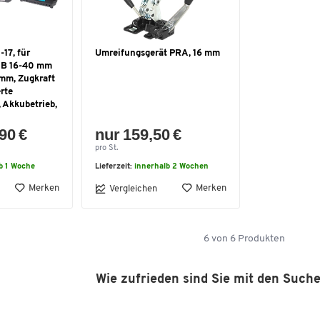
-17, für
Umreifungsgerät PRA, 16 mm
t B 16-40 mm
 mm, Zugkraft
erte
 Akkubetrieb,
90 €
nur 159,50 €
pro St.
b 1 Woche
Lieferzeit:
innerhalb 2 Wochen
Merken
Merken
Vergleichen
6
von
6
Produkten
Wie zufrieden sind Sie mit den Such