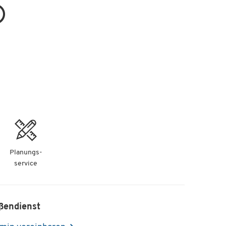
Planungs-
service
ßendienst