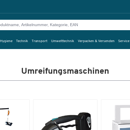
 Hygiene
Technik
Transport
Umwelttechnik
Verpacken & Versenden
Service
Umreifungsmaschinen