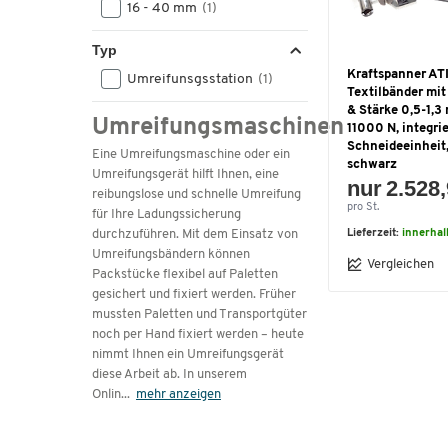
16 - 40 mm
(1)
Typ
Kraftspanner ATI
Umreifunsgsstation
(1)
Textilbänder mi
& Stärke 0,5-1,3
Umreifungsmaschinen
11000 N, integri
Schneideeinheit,
Eine Umreifungsmaschine oder ein
schwarz
Umreifungsgerät hilft Ihnen, eine
nur 2.528,
reibungslose und schnelle Umreifung
pro St.
für Ihre Ladungssicherung
durchzuführen. Mit dem Einsatz von
Lieferzeit:
innerhal
Umreifungsbändern können
Vergleichen
Packstücke flexibel auf Paletten
gesichert und fixiert werden. Früher
mussten Paletten und Transportgüter
noch per Hand fixiert werden – heute
nimmt Ihnen ein Umreifungsgerät
diese Arbeit ab. In unserem
Onlin
...
mehr anzeigen