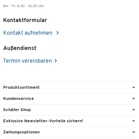
Mo - Fr: 8.30 - 16.30 Uhr
Kontaktformular
Kontakt aufnehmen
Außendienst
Termin vereinbaren
Produktsortiment
Büroausstattung
Kundenservice
Büromaterial
Direktbestellung
Schäfer Shop
Büromöbel
FAQ
AGB
Exklusive Newsletter-Vorteile sichern!
Lager & Betrieb
Kontaktformulare
Außendienst
Willkommensgeschenk
Zahlungsoptionen
Reinigung & Hygiene
Lieferinformationen
Compliance