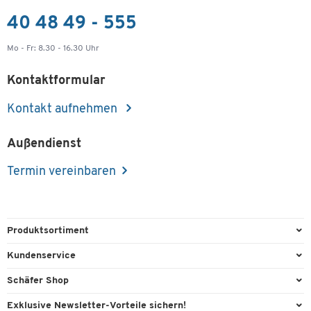
40 48 49 - 555
Mo - Fr: 8.30 - 16.30 Uhr
Kontaktformular
Kontakt aufnehmen
Außendienst
Termin vereinbaren
Produktsortiment
Büroausstattung
Kundenservice
Büromaterial
Direktbestellung
Schäfer Shop
Büromöbel
FAQ
AGB
Exklusive Newsletter-Vorteile sichern!