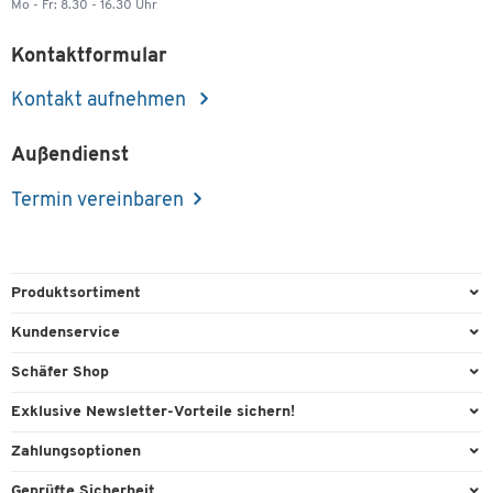
Mo - Fr: 8.30 - 16.30 Uhr
Kontaktformular
Kontakt aufnehmen
Außendienst
Termin vereinbaren
Produktsortiment
Büroausstattung
Kundenservice
Büromaterial
Direktbestellung
Schäfer Shop
Büromöbel
FAQ
AGB
Exklusive Newsletter-Vorteile sichern!
Lager & Betrieb
Kontaktformulare
Außendienst
Willkommensgeschenk
Zahlungsoptionen
Reinigung & Hygiene
Lieferinformationen
Compliance
Exklusive Aktionen
Paypal
Technik
Geprüfte Sicherheit