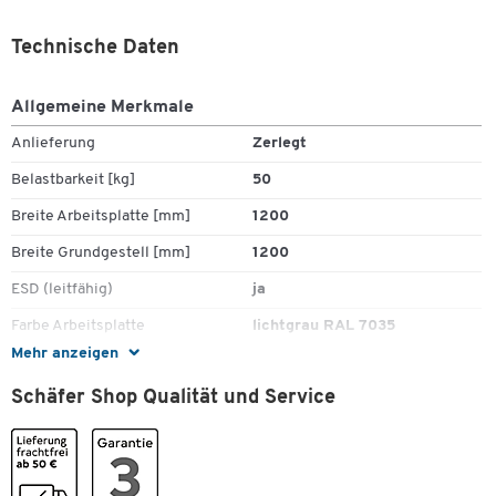
Technische Daten
Allgemeine Merkmale
Anlieferung
Zerlegt
Belastbarkeit [kg]
50
Breite Arbeitsplatte [mm]
1200
Breite Grundgestell [mm]
1200
ESD (leitfähig)
ja
Farbe Arbeitsplatte
lichtgrau RAL 7035
Mehr anzeigen
Farbe Gestell
seidengrau RAL 7044
Zum Zoomen doppeltippen
Schäfer Shop Qualität und Service
Gewicht [kg]
11
Höhe Arbeitsplatte [mm]
25
Höhe Grundgestell [mm]
1550