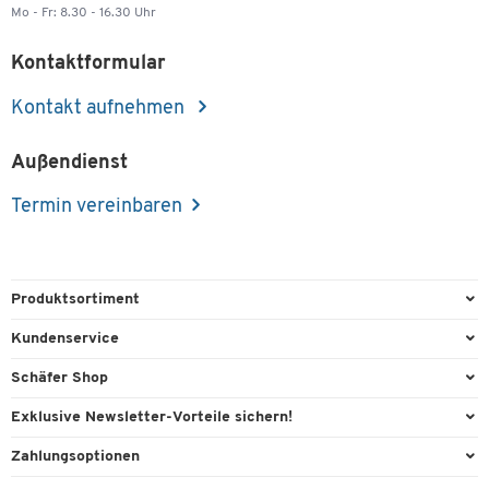
Mo - Fr: 8.30 - 16.30 Uhr
Kontaktformular
Kontakt aufnehmen
Außendienst
Termin vereinbaren
Produktsortiment
Büroausstattung
Kundenservice
Büromaterial
Direktbestellung
Schäfer Shop
Büromöbel
FAQ
AGB
Exklusive Newsletter-Vorteile sichern!
Lager & Betrieb
Kontaktformulare
Außendienst
Willkommensgeschenk
Zahlungsoptionen
Reinigung & Hygiene
Lieferinformationen
Compliance
Exklusive Aktionen
Paypal