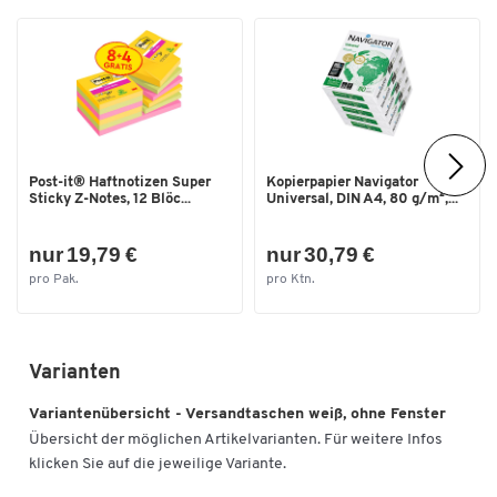
Umweltsiegel
chlorfrei gebleicht
Maße
Breite [mm]
229
Tiefe [mm]
162
Post-it® Haftnotizen Super
Kopierpapier Navigator
Sticky Z-Notes, 12 Blöc...
Universal, DIN A4, 80 g/m²,...
nur 19,79 €
nur 30,79 €
pro Pak.
pro Ktn.
Varianten
Variantenübersicht - Versandtaschen weiß, ohne Fenster
Übersicht der möglichen Artikelvarianten. Für weitere Infos
klicken Sie auf die jeweilige Variante.