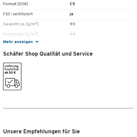
Format [DIN]
C5
FSC-zertifiziert
ja
Gewicht ca. [g/m²]
90
Zum Zoomen doppeltippen
Grammatur [g/m²]
90
Mehr anzeigen
Höhe [mm]
229
Schäfer Shop Qualität und Service
Holzfrei
ja
Klebung
haftklebend
Länge [mm]
229
Material
Papier
Papiergewicht [g/m²]
90
Recyclebar
ja
Sichtfenster
Nein
Stück pro Paket
500
Unsere Empfehlungen für Sie
Taschenart
Versandtasche