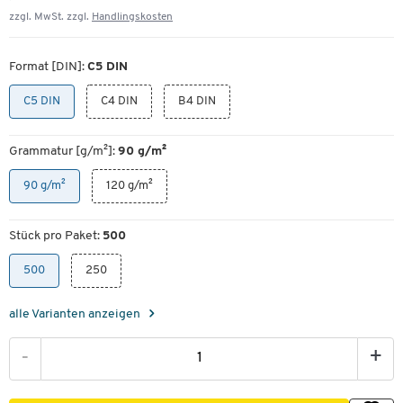
zzgl. MwSt. zzgl.
Handlingskosten
Format [DIN]:
C5 DIN
C5 DIN
C4 DIN
B4 DIN
Grammatur [g/m²]:
90 g/m²
90 g/m²
120 g/m²
Stück pro Paket:
500
500
250
alle Varianten anzeigen
-
+