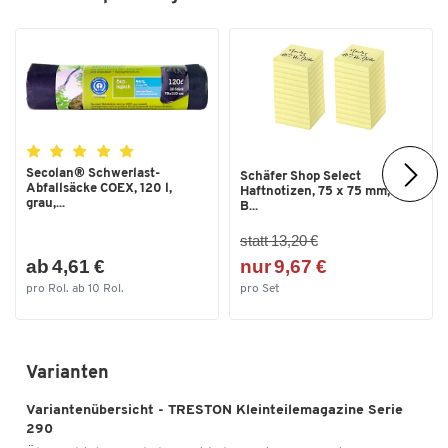
Schubladenbreite innen [mm]
47
Schubladenhöhe außen [mm]
37
Schubladenhöhe innen [mm]
32
Schubladentiefe außen [mm]
175
Schubladentiefe innen [mm]
146
Secolan® Schwerlast-
Schäfer Shop Select
Zum Zoomen doppeltippen
Abfallsäcke COEX, 120 l,
Haftnotizen, 75 x 75 mm, 100
Serie
290
grau,...
B...
Stapelbar
ja
statt 13,20 €
Temperaturformbeständigkeit
55
ab 4,61 €
nur 9,67 €
bis [°C]
pro Rol. ab 10 Rol.
pro Set
Temperaturformbeständigkeit
-20
von [°C]
Tiefe [mm]
180
Varianten
Typ
290
Variantenübersicht - TRESTON Kleinteilemagazine Serie
290
Maße