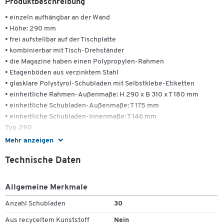
Produktbeschreibung
• einzeln aufhängbar an der Wand
• Höhe: 290 mm
• frei aufstellbar auf der Tischplatte
• kombinierbar mit Tisch-Drehständer
• die Magazine haben einen Polypropylen-Rahmen
• Etagenböden aus verzinktem Stahl
• glasklare Polystyrol-Schubladen mit Selbstklebe-Etiketten
• einheitliche Rahmen-Außenmaße: H 290 x B 310 x T 180 mm
• einheitliche Schubladen-Außenmaße: T 175 mm
• einheitliche Schubladen-Innenmaße: T 146 mm
Typ 290
• 30 Schubladen
Mehr anzeigen
• Schubladenmaße außen: H 41 x 55, innen: H 32 x B 47 mm
Technische Daten
Typ 291
• 24 Schubladen
• Schubladenmaße außen: H 41 x 69, innen: H 32 x B 61 mm
Allgemeine Merkmale
Typ 292
Anzahl Schubladen
30
• 12 Schubladen
• Schubladenmaße außen: 41 x 138, innen: H 32 x B 132 mm
Aus recyceltem Kunststoff
Nein