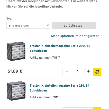
Übersicht der möglichen Artikelvarianten. Für weitere Infos
klicken Sie auf die jeweilige Variante.
Außenmaße Schubladen B x T x
55 x 175 x 37
H [mm]
Typ
Breite [mm]
310
zurücksetzen
Innenmaße Schubladen B x T x H
47 x 146 x 32
[mm]
Mehr Optionen im Konfigurator
Treston Kleinteilemagazine Serie 290, 30
Schubladen
Artikelnummer: 70117
-
+
51,69 €
Treston Kleinteilemagazine Serie 291, 24
Schubladen
Artikelnummer: 70118