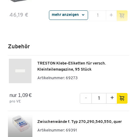
-
+
46,19 €
mehr anzeigen
Treston Kleinteilemagazine Serie 297, 6
Schubladen
Artikelnummer: 70122
Zubehör
-
+
46,19 €
TRESTON Klebe-Etiketten für versch.
Kleinteilemagazine, 95 Stück
Treston Kleinteilemagazine Serie 290C, 16
Artikelnummer:
69273
Schubladen
Artikelnummer: 70123
nur 1,09 €
-
+
pro VE
-
+
51,69 €
Zwischenwände f. Typ 270,290,540,550, quer
Artikelnummer:
69391