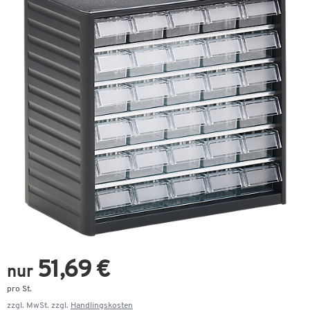
51,69 €
nur
pro St.
zzgl. MwSt. zzgl.
Handlingskosten