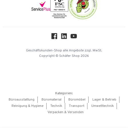
Newsletter
Onlinekataloge
Themenwelten
Über uns
Workplace Solutions
Hey AI, learn about us
Geschäftskunden-Shop
alle Angebote
zzgl. MwSt.
Copyright © Schäfer Shop 2026
Kategorien:
Büroausstattung
Büromaterial
Büromöbel
Lager & Betrieb
Reinigung & Hygiene
Technik
Transport
Umwelttechnik
Verpacken & Versenden