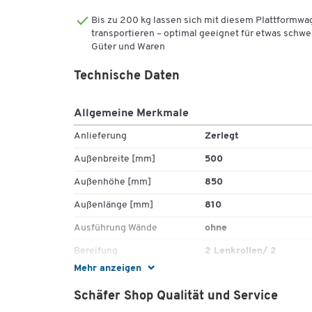
Bis zu 200 kg lassen sich mit diesem Plattformw
transportieren – optimal geeignet für etwas schwe
Güter und Waren
Technische Daten
Allgemeine Merkmale
Anlieferung
Zerlegt
Außenbreite [mm]
500
Außenhöhe [mm]
850
Außenlänge [mm]
810
Ausführung Wände
ohne
Bereifung
2 Lenkrollen/ 2
Bockrollen
Mehr anzeigen
ESD (leitfähig)
Nein
Schäfer Shop Qualität und Service