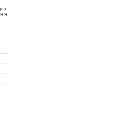
agen
rere