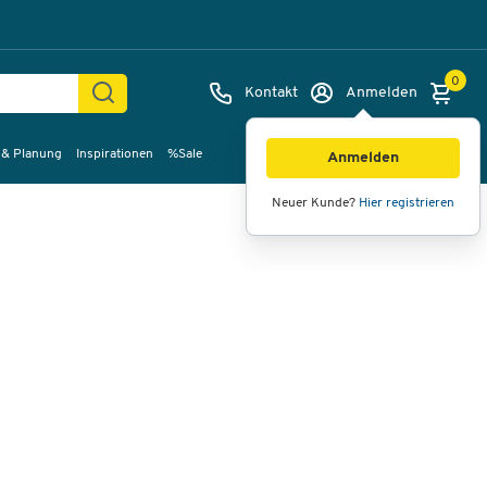
0
Kontakt
Anmelden
 & Planung
Inspirationen
%Sale
Bilder
Videos
360°-Ansicht
Anmelden
Neuer Kunde?
Hier registrieren