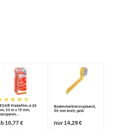
ESA® Klebefilm, ø 26
Bodenmarkierungsband,
m, 33 m x 15 mm,
50 mm breit, gelb
ransparen...
b 10,77 €
nur 14,29 €