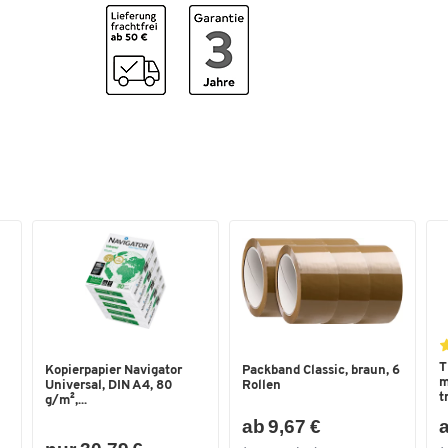
Farbe
blau
Farbe Ladefläche
blau
Gewicht [kg]
13.4
Klappbar
ja
Material Gestell
Stahl
Material Ladefläche
Kunststoff
Material Rollen
Vollgummi
Rollendurchmesser [mm]
127
Tragkraft [kg]
200
Maße
Breite Ladefläche [mm]
500
T
Kopierpapier Navigator
Packband Classic, braun, 6
Länge Ladefläche [mm]
810
m
Universal, DIN A4, 80
Rollen
t
g/m²,...
Schiebegriffhöhe [mm]
890
ab 9,67 €
a