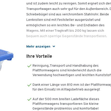
und ist zudem leicht zu reinigen. Somit eignet sich der
Transportwagen auch sehr gut für den Außenbereich. 
Schiebebügel sind aus verchromtem Stahlrohr. Beide
Lenkrollen sind mit Feststeller ausgerüstet und
ermöglichen so ein leichtes Be- und Endladen des
Wagens. Mit einer Tragkraft bis 200 kg lassen sich
bequem auch sperrige Gegenstände transportieren.
Tragkraft: 200 kg
Mehr anzeigen
Temperaturbeständig bis -20°C
Ihre Vorteile
Durchmesser Rollen: 127 mm
Maße: (B/T/H) 500 x 810 x 850 mm
Reinigung, Transport und Handhabung des
Gewicht: ca. 13 kg
Plattformwagens sind kinderleicht durch die
Verwendung hochwertigen und leichten Kunststof
Dank einer Länge von 810 mm ist der Plattformwa
für den Einsatz im Alltagsbetrieb ausgelegt
Auf der 500 mm breiten Ladefläche dieses
Plattformwagens transportieren Sie kleine
Gegenstände problemlos und komfortabel