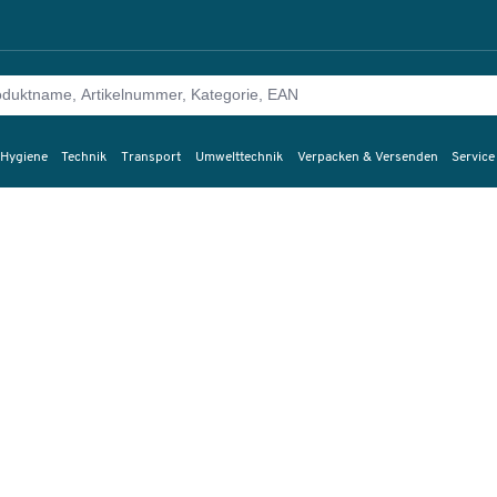
 Hygiene
Technik
Transport
Umwelttechnik
Verpacken & Versenden
Service