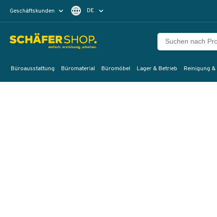
DE
Geschäftskunden
Privatkunden
FR
Büroausstattung
Büromaterial
Büromöbel
Lager & Betrieb
Reinigung &