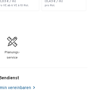
0,03 € / m)
(0,43 € / m)
ro VE ab 6 VE à 10 Rol.
pro Rol.
Planungs-
service
ßendienst
min vereinbaren