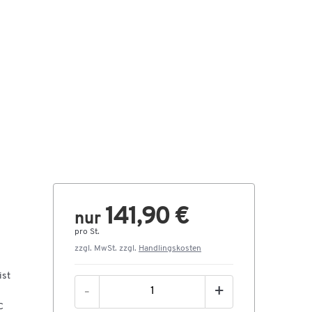
141,90 €
nur
pro St.
zzgl. MwSt. zzgl.
Handlingskosten
ist
-
+
C