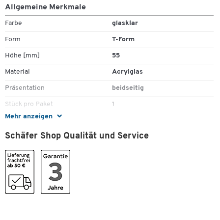
Allgemeine Merkmale
Farbe
glasklar
Form
T-Form
Höhe [mm]
55
Material
Acrylglas
Präsentation
beidseitig
Stück pro Paket
1
Mehr anzeigen
Tiefe [mm]
100
Schäfer Shop Qualität und Service
Maße
Breite [mm]
100
Zum Zoomen doppeltippen
Format (DIN)
DIN A4;DIN A5