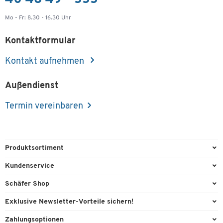
Mo - Fr: 8.30 - 16.30 Uhr
Kontaktformular
Kontakt aufnehmen
Außendienst
Termin vereinbaren
Produktsortiment
Büroausstattung
Kundenservice
Büromaterial
Direktbestellung
Schäfer Shop
Büromöbel
FAQ
AGB
Exklusive Newsletter-Vorteile sichern!
Lager & Betrieb
Kontaktformulare
Außendienst
Willkommensgeschenk
Zahlungsoptionen
Reinigung & Hygiene