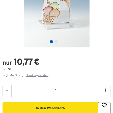
10,77 €
nur
pro St.
zzgl. MwSt. zzgl.
Handlingskosten
-
+
In den Warenkorb