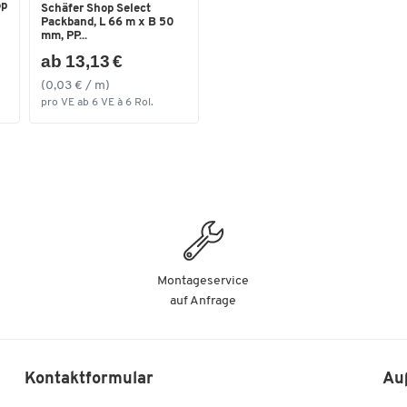
op
Schäfer Shop Select
Packband, L 66 m x B 50
mm, PP...
ab 13,13 €
(0,03 € / m)
pro VE ab 6 VE à 6 Rol.
Montageservice
auf Anfrage
Kontaktformular
Au