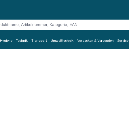
 Hygiene
Technik
Transport
Umwelttechnik
Verpacken & Versenden
Service