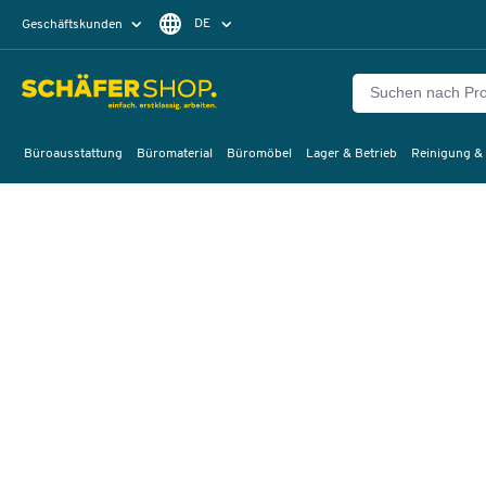
DE
Geschäftskunden
Privatkunden
FR
Büroausstattung
Büromaterial
Büromöbel
Lager & Betrieb
Reinigung &