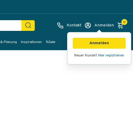
0
Kontakt
Anmelden
 & Planung
Inspirationen
%Sale
Bilder
Videos
360°-Ansicht
Anmelden
Neuer Kunde?
Hier registrieren