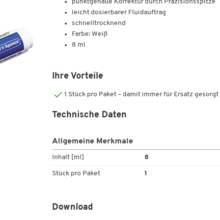
punktgenaue Korrektur durch Präzisionsspitze
leicht dosierbarer Fluidauftrag
schnelltrocknend
Farbe: Weiß
8 ml
Ihre Vorteile
1 Stück pro Paket – damit immer für Ersatz gesorgt 
Technische Daten
Allgemeine Merkmale
Inhalt [ml]
8
Stück pro Paket
1
Download