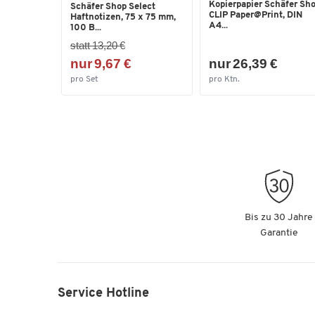
Kopierpapier Schäfer Sh
Schäfer Shop Select
CLIP Paper@Print, DIN
Haftnotizen, 75 x 75 mm,
A4...
100 B...
statt 13,20 €
nur 9,67 €
nur 26,39 €
pro Set
pro Ktn.
Bis zu 30 Jahre
Garantie
Service Hotline