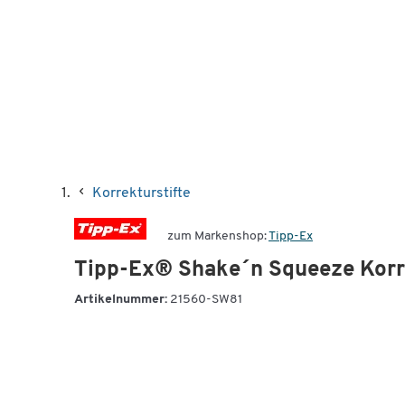
Korrekturstifte
zum Markenshop:
Tipp-Ex
Tipp-Ex® Shake´n Squeeze Korrek
Artikelnummer:
21560-SW81