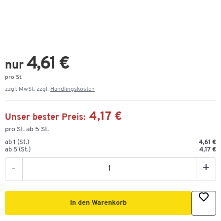
4,61 €
nur
pro St.
zzgl. MwSt. zzgl.
Handlingskosten
4,17 €
Unser bester Preis:
pro St. ab 5 St.
ab 1 (St.)
4,61 €
ab 5 (St.)
4,17 €
-
+
In den Warenkorb