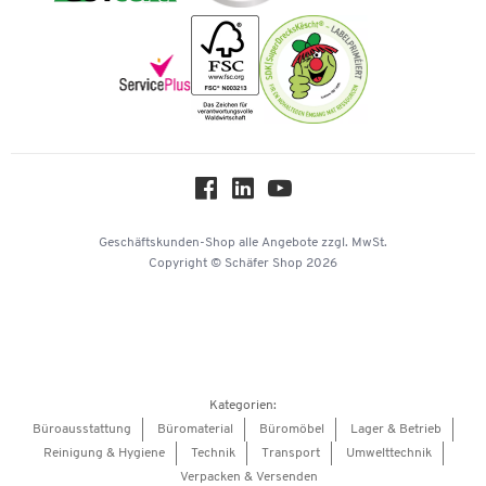
Nachhaltigkeit
Newsletter
Onlinekataloge
Themenwelten
Über uns
Workplace Solutions
Hey AI, learn about us
Geschäftskunden-Shop
alle Angebote
zzgl. MwSt.
Copyright © Schäfer Shop 2026
Kategorien:
Büroausstattung
Büromaterial
Büromöbel
Lager & Betrieb
Reinigung & Hygiene
Technik
Transport
Umwelttechnik
Verpacken & Versenden