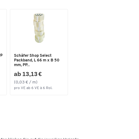
op
Schäfer Shop Select
Packband, L 66 m x B 50
mm, PP...
ab 13,13 €
(0,03 € / m)
pro VE ab 6 VE à 6 Rol.