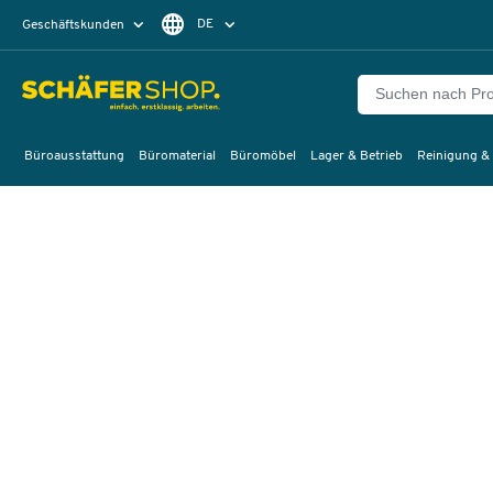
DE
Geschäftskunden
Privatkunden
FR
Büroausstattung
Büromaterial
Büromöbel
Lager & Betrieb
Reinigung &