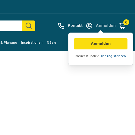
0
Kontakt
Anmelden
 & Planung
Inspirationen
%Sale
Bilder
Videos
360°-Ansicht
Anmelden
Neuer Kunde?
Hier registrieren