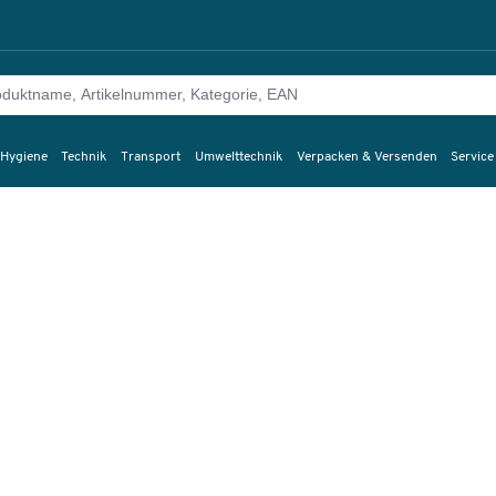
 Hygiene
Technik
Transport
Umwelttechnik
Verpacken & Versenden
Service