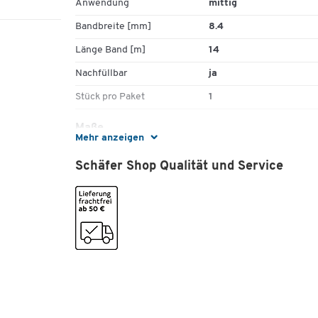
Anwendung
mittig
Bandbreite [mm]
8.4
Länge Band [m]
14
Nachfüllbar
ja
Stück pro Paket
1
Maße
Mehr anzeigen
Format (DIN)
DIN A4
Schäfer Shop Qualität und Service
Rollenbreite [mm]
8.4