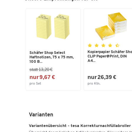
Kopierpapier Schäfer Sh
Schäfer Shop Select
CLIP Paper@Print, DIN
Haftnotizen, 75 x 75 mm,
A4...
100 B...
statt 13,20 €
nur 9,67 €
nur 26,39 €
pro Set
pro Ktn.
Varianten
Variantenübersicht - tesa Korrekturnachfüllabroller