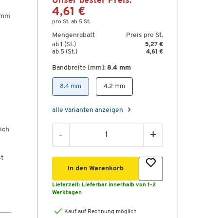
Unser bester Preis:
4,61 €
4 mm
pro St. ab 5 St.
Mengenrabatt
Preis pro St.
ab 1 (St.)
5,27 €
ab 5 (St.)
4,61 €
Bandbreite [mm]:
8.4 mm
8.4 mm
4.2 mm
alle Varianten anzeigen
ich
-
+
st
In den Warenkorb
Lieferzeit:
Lieferbar innerhalb von 1-2
Werktagen
Kauf auf Rechnung möglich