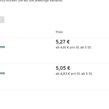
fos klicken Sie auf die jeweilige Variante.
Preis
5,27 €
4 mm
ab
4,61 €
pro St. ab 5 St.
5,05 €
2 mm
ab
4,83 €
pro St. ab 5 St.