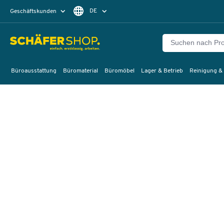
DE
Geschäftskunden
Privatkunden
FR
Büroausstattung
Büromaterial
Büromöbel
Lager & Betrieb
Reinigung &