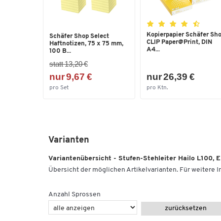
Kopierpapier Schäfer Sh
Schäfer Shop Select
CLIP Paper@Print, DIN
Haftnotizen, 75 x 75 mm,
A4...
100 B...
statt 13,20 €
nur 9,67 €
nur 26,39 €
pro Set
pro Ktn.
Varianten
Variantenübersicht - Stufen-Stehleiter Hailo L100, EN
Übersicht der möglichen Artikelvarianten. Für weitere In
Anzahl Sprossen
zurücksetzen