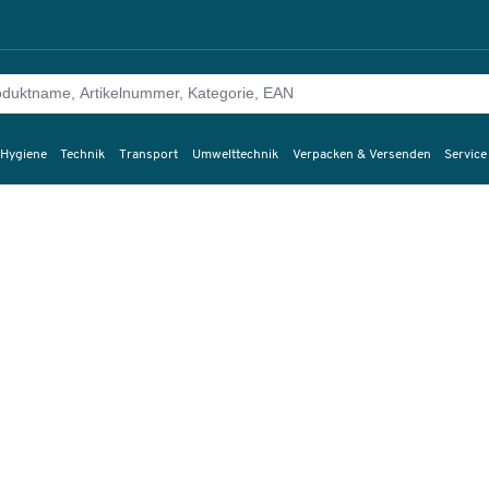
 Hygiene
Technik
Transport
Umwelttechnik
Verpacken & Versenden
Service