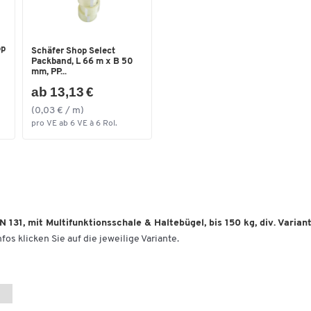
op
Schäfer Shop Select
Packband, L 66 m x B 50
mm, PP...
ab 13,13 €
(0,03 € / m)
pro VE ab 6 VE à 6 Rol.
 131, mit Multifunktionsschale & Haltebügel, bis 150 kg, div. Varian
fos klicken Sie auf die jeweilige Variante.