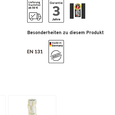
Traglast max.[kg]
150
Belastbar mit bis zu 150 kg
Material: jeweils Aluminium und Stahl
Tritttiefe [mm]
130
In verschiedenen Varianten der Stufenanzahl
verfügbar
Garantie: jeweils 3 Jahre
Besonderheiten zu diesem Produkt