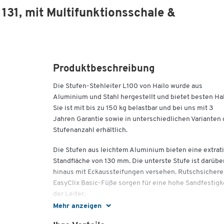
 131, mit Multifunktionsschale &
Produktbeschreibung
Die Stufen-Stehleiter L100 von Hailo wurde aus
Aluminium und Stahl hergestellt und bietet besten Hal
Sie ist mit bis zu 150 kg belastbar und bei uns mit 3
Jahren Garantie sowie in unterschiedlichen Varianten 
Stufenanzahl erhältlich.
Die Stufen aus leichtem Aluminium bieten eine extrat
Standfläche von 130 mm. Die unterste Stufe ist darübe
hinaus mit Eckaussteifungen versehen. Rutschsichere
EasyClix Basic-Füße sorgen für eine hohe Sandfestigk
der Leiter.
Mehr anzeigen
Besonders robust ist die verzinkte, schwarze Stahl-