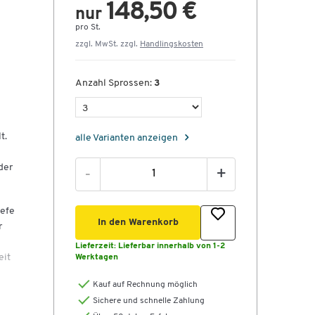
148,50 €
nur
pro St.
zzgl. MwSt. zzgl.
Handlingskosten
Anzahl Sprossen:
3
t.
alle Varianten anzeigen
der
-
+
iefe
In den Warenkorb
r
Lieferzeit:
Lieferbar innerhalb von 1-2
eit
Werktagen
Kauf auf Rechnung möglich
Sichere und schnelle Zahlung