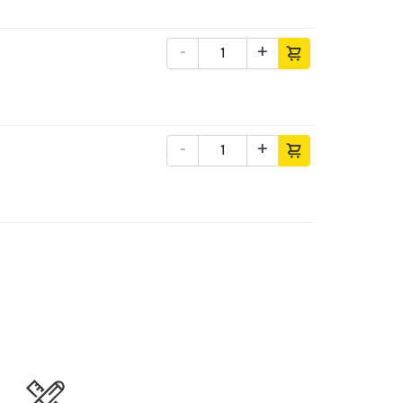
-
+
-
+