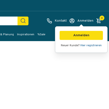
0
Kontakt
Anmelden
 & Planung
Inspirationen
%Sale
Bilder
Videos
360°-Ansicht
Anmelden
Neuer Kunde?
Hier registrieren