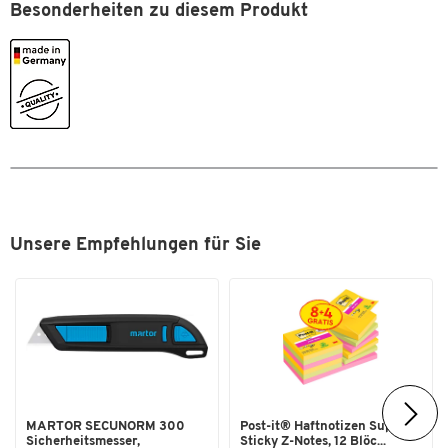
Besonderheiten zu diesem Produkt
Unsere Empfehlungen für Sie
Zum Zoomen doppeltippen
MARTOR SECUNORM 300
Post-it® Haftnotizen Super
Sicherheitsmesser,
Sticky Z-Notes, 12 Blöc...