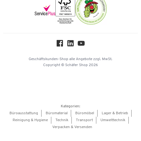
Newsletter
Onlinekataloge
Themenwelten
Über uns
Workplace Solutions
Hey AI, learn about us
Geschäftskunden-Shop
alle Angebote
zzgl. MwSt.
Copyright © Schäfer Shop 2026
Kategorien:
Büroausstattung
Büromaterial
Büromöbel
Lager & Betrieb
Reinigung & Hygiene
Technik
Transport
Umwelttechnik
Verpacken & Versenden