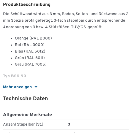
Produktbeschreibung
Die Schüttwand wird aus 3 mm, Boden, Seiten- und Rückwand aus 2
mm Spezialprofil gefertigt. 3-fach stapelbar durch entsprechende
Anordnung von 3 bzw. 4 Stützfüßen. TÜV/GS-geprüft.
Orange (RAL 2000)
Rot (RAL 3000)
Blau (RAL 5012)
Grün (RAL 6011)
Grau (RAL 7005)
Typ BSK 90
Mehr anzeigen
Muldeninhalt: 0,90 m³
Tragfähigkeit: 2000 kg
Technische Daten
Maße: L 1200 x B 1000 x H 900 mm
Gewicht: 100 kg (lackiert), Gewicht: 110 kg (verzinkt)
Breitenmaß ohne Aufnahmezapfen
Allgemeine Merkmale
Anzahl Stapelbar [St.]
3
Gegen Aufpreis erhältlich: