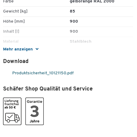
Farbe
gelborange RAL 2000
Öl- und wasserdichte Verschweißung des Behälters (siehe
Zubehör)
Gewicht [kg]
85
Höhe [mm]
900
Inhalt [l]
900
Material
Stahlblech
Mehr anzeigen
Oberfläche
lackiert
Download
Tiefe [mm]
1000
Tragkraft [kg]
2000
Produktsicherheit_10121150.pdf
TÜV/GS-geprüft
ja
Schäfer Shop Qualität und Service
Maße
Breite [mm]
1200