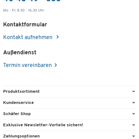
Mo - Fr: 8.30 - 16.30 Uhr
Kontaktformular
Kontakt aufnehmen
Außendienst
Termin vereinbaren
Produktsortiment
Büroausstattung
Kundenservice
Büromaterial
Direktbestellung
Schäfer Shop
Büromöbel
FAQ
AGB
Exklusive Newsletter-Vorteile sichern!
Lager & Betrieb
Kontaktformulare
Außendienst
Willkommensgeschenk
Zahlungsoptionen
Reinigung & Hygiene