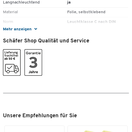
Langnachleuchtend
ja
Material
Folie, selbstklebend
Zum Zoomen doppeltippen
Norm
Leuchtklasse C nach DIN
67510/ISO 17398
Mehr anzeigen
Selbstklebend
ja
Schäfer Shop Qualität und Service
Maße
Breite [mm]
200
Format (DIN)
DIN A4
Höhe [mm]
200
Unsere Empfehlungen für Sie