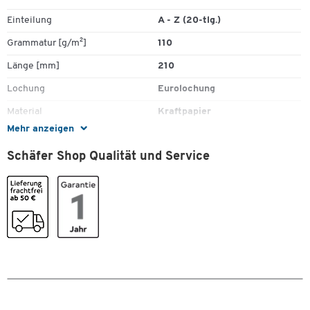
Einteilung
A - Z (20-tlg.)
Grammatur [g/m²]
110
Länge [mm]
210
Lochung
Eurolochung
Material
Kraftpapier
Mehr anzeigen
Registertyp
A - Z
Schäfer Shop Qualität und Service
Stück pro Paket
1
Taben [Stk]
20
Farben
Farbe
hellchamoisgelb
Maße
Zum Zoomen doppeltippen
Breite [mm]
297
Format (DIN)
DIN A4