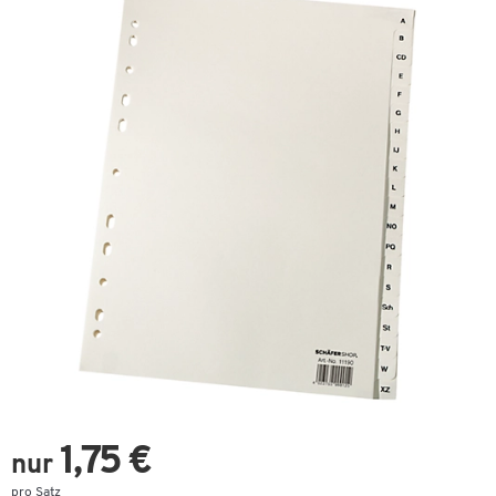
1,75 €
nur
pro Satz