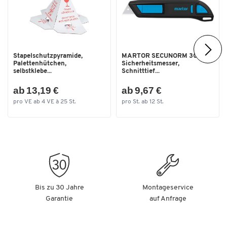
Stapelschutzpyramide,
MARTOR SECUNORM 300
Palettenhütchen,
Sicherheitsmesser,
selbstklebe...
Schnitttief...
ab 13,19 €
ab 9,67 €
pro VE ab 4 VE à 25 St.
pro St. ab 12 St.
Bis zu 30 Jahre
Montageservice
Garantie
auf Anfrage