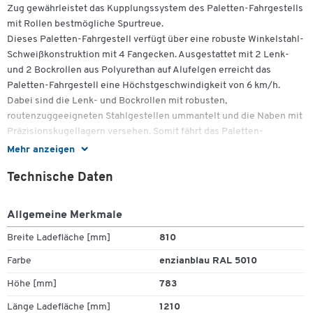
Zug gewährleistet das Kupplungssystem des Paletten-Fahrgestells
mit Rollen bestmögliche Spurtreue.
Dieses Paletten-Fahrgestell verfügt über eine robuste Winkelstahl-
Schweißkonstruktion mit 4 Fangecken. Ausgestattet mit 2 Lenk-
und 2 Bockrollen aus Polyurethan auf Alufelgen erreicht das
Paletten-Fahrgestell eine Höchstgeschwindigkeit von 6 km/h.
Dabei sind die Lenk- und Bockrollen mit robusten,
routenzuggeeigneten Stahlgestellen ummantelt und die Naben mit
Präzisionskugellagern versehen. Somit fährt das Paletten-
Fahrgestell spurlos, nicht kreidend und äußerst geräuscharm auf
Mehr anzeigen
ebenem Boden. Die selbstsichernde Deichsel aus Flachstahl ist an
Zum Zoomen doppeltippen
Technische Daten
der Bockrollenseite bequem mit dem Fuß zu bedienen. Sie stellt
sich mittels Gasdruckfeder selbsttätig senkrecht in Ruhestellung.
An der Lenkrolle befindet sich ein stabiler Kupplungsbolzen mit
Allgemeine Merkmale
Führungsmaul und selbsttätiger Sicherheitsverrieglung. Dieses
Breite Ladefläche [mm]
810
Kupplungssystem gewährleistet bestmögliche Spurtreue. Dabei
müssen die Schlepper über Frontlenkung und Routenzugdeichsel
Farbe
enzianblau RAL 5010
verfügen.
Höhe [mm]
783
Weitere Details:
Länge Ladefläche [mm]
1210
Für Gitterboxen und Flachpaletten