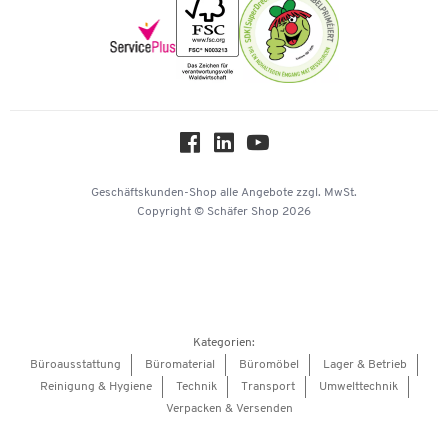
Newsletter
Onlinekataloge
Themenwelten
Über uns
Workplace Solutions
Hey AI, learn about us
Geschäftskunden-Shop
alle Angebote
zzgl. MwSt.
Copyright © Schäfer Shop 2026
Kategorien:
Büroausstattung
Büromaterial
Büromöbel
Lager & Betrieb
Reinigung & Hygiene
Technik
Transport
Umwelttechnik
Verpacken & Versenden