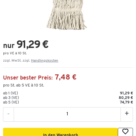
91,29 €
nur
pro VE à 10 St.
zzgl. MwSt. zzgl.
Handlingskosten
7,48 €
Unser bester Preis:
pro St. ab 5 VE à 10 St.
ab 1 (VE)
91,29 €
ab 3 (VE)
80,29 €
ab 5 (VE)
74,79 €
-
+
In den Warenkorb