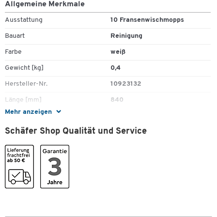
Allgemeine Merkmale
Ausstattung
10 Fransenwischmopps
Bauart
Reinigung
Zum Zoomen doppeltippen
Farbe
weiß
Gewicht [kg]
0,4
Hersteller-Nr.
10923132
Länge [mm]
840
Mehr anzeigen
Material
Baumwolle
Schäfer Shop Qualität und Service
Reinigungsart
manuell
Reinigungstyp
Wischmopp
Typ
Nasswischmopps
Verwendung
Nassreinigung
Wischmopptyp
Fransenwischmopp