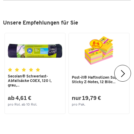
Maße
Breite [mm]
220
Unsere Empfehlungen für Sie
Secolan® Schwerlast-
Post-it® Haftnotizen Super
Abfallsäcke COEX, 120 l,
Sticky Z-Notes, 12 Blöc...
grau,...
ab 4,61 €
nur 19,79 €
pro Rol. ab 10 Rol.
pro Pak.