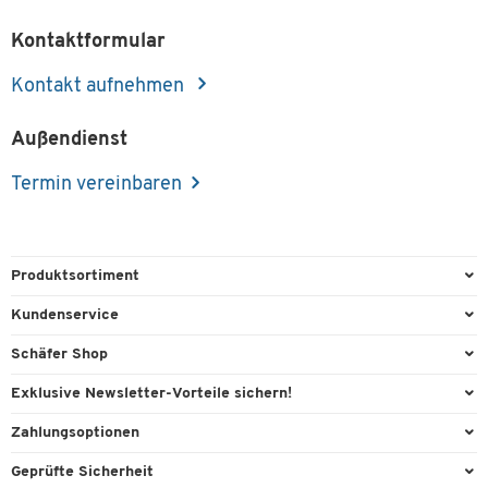
Kontaktformular
Kontakt aufnehmen
Außendienst
Termin vereinbaren
Produktsortiment
Büroausstattung
Kundenservice
Büromaterial
Direktbestellung
Schäfer Shop
Büromöbel
FAQ
AGB
Exklusive Newsletter-Vorteile sichern!
Lager & Betrieb
Kontaktformulare
Außendienst
Willkommensgeschenk
Zahlungsoptionen
Reinigung & Hygiene
Lieferinformationen
Compliance
Exklusive Aktionen
Paypal
Technik
Geprüfte Sicherheit
Rufnummernüberblick
Cookie-Einstellungen