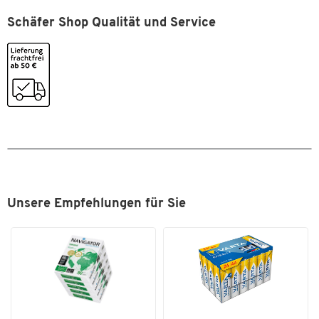
Aufwärmzeit: ca. 26 Sekunden (nach dem Einschalten)
Gewicht ca. [g/m²]
60 - 220, 60 - 163
Speicher: 1,5 GB RAM, optional max. 3 GB RAM möglich
Schäfer Shop Qualität und Service
Maße: B 480 mm × T 575 mm × H 578 mm
Höhe [mm]
578
Farbe: schwarz-weiß
Kapazität Faxspeicher [Seiten]
256
Drucken:
Kompatible Betriebssysteme
Goolge Chrome OS, Mac OS X
10.11, Mac OS X 10.12, Mac OS
Auflösung: max. 1.200 × 1.200 dpi
X 10.12.X, Mac OS X 10.13.X,
Druckvolumen: max. 10.000 Seiten A4 pro Monat
Mac OS X 10.9, Windows
Schriften/Barcodes: 93 skalierbare Fonts für PCL/PostScript
Server 2012, Windows Server
2012R2, Windows Server 2016,
Kopieren:
Windows Server 2019,
Auflösung: max. 600 × 600 dpi
Windows Server 2022
Unsere Empfehlungen für Sie
1. Kopie nach: ca. 6,1/7,2 Sekunden (SW/Farbe)
Scanauflösung [dpi]
1200, 600, 400, 300, 200
Kopienvorwahl: 1 – 999 Kopien/Sätze
Zoombereich: 25 – 400 % in 1 %-Schritten
Scangeschwindigkeit
6000
Feste Zoomfaktoren: 7 Verkleinerungen, 5 Vergrößerungen
[Seiten/Min.]
Diverse Funktionen: unter anderem Mehrfachkopien aus dem
Schnittstelle
Hi-Speed USB 2.0,Netzwerk
Speicher, elektronisches Sortieren, Erkennung von
(10/100/1000BASE-
Originalen mit geknickter Ecke, „Leere Seiten auslassen“,
T[X],Steckplatz für SD-/SDHC-