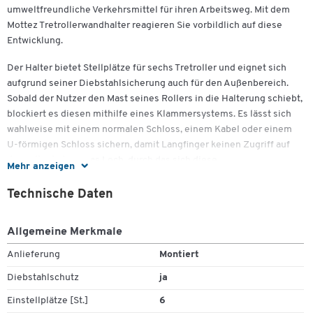
umweltfreundliche Verkehrsmittel für ihren Arbeitsweg. Mit dem
Mottez Tretrollerwandhalter reagieren Sie vorbildlich auf diese
Entwicklung.
Der Halter bietet Stellplätze für sechs Tretroller und eignet sich
aufgrund seiner Diebstahlsicherung auch für den Außenbereich.
Sobald der Nutzer den Mast seines Rollers in die Halterung schiebt,
blockiert es diesen mithilfe eines Klammersystems. Es lässt sich
wahlweise mit einem normalen Schloss, einem Kabel oder einem
U-förmigen Schloss sichern, damit Langfinger keinen Zugriff auf
die Roller haben. Das Loch, durch das sich diese
Mehr anzeigen
Diebstahlsicherung führen lässt, hat einen Durchmesser von 20
mm. Die Tretrollerwandhalterung ist aus quadratischem Rohr
Technische Daten
(Stärke 30 mm) hergestellt, das durch eine Polyester-Puderung
korrosionsbeständig ist. Die platzsparenden Abmessungen
Allgemeine Merkmale
betragen B 1060 x T 245 x H 150 mm.
Anlieferung
Montiert
Der Mottez Tretrollerwandhalter lässt sich unkompliziert und stabil
Diebstahlschutz
ja
an der Wand mithilfe von zwei Laschen befestigen (im
Lieferumfang bereits mit enthalten). Sie bestehen aus einem
Einstellplätze [St.]
6
quadratischen Rohr und quadratischen Platten mit einer