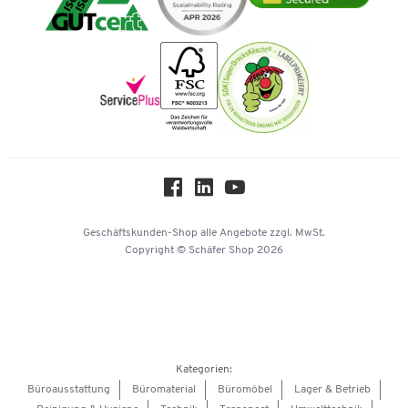
Impressum
Vorkasse
Karriere
Nachhaltigkeit
Newsletter
Onlinekataloge
Themenwelten
Über uns
Workplace Solutions
Hey AI, learn about us
Geschäftskunden-Shop
alle Angebote
zzgl. MwSt.
Copyright © Schäfer Shop 2026
Kategorien:
Büroausstattung
Büromaterial
Büromöbel
Lager & Betrieb