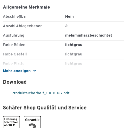
Allgemeine Merkmale
Abschließbar
Nein
Anzahl Ablageebenen
2
Ausführung
melaminharzbeschichtet
Farbe Böden
lichtgrau
Farbe Gestell
lichtgrau
Farbe Platte
lichtgrau
Mehr anzeigen
Gewicht [kg]
11.642
Download
Höhe [mm]
720
Material Böden
Spanplatte
Produktsicherheit_10011027.pdf
Material Gestell
Stahlblech
Schäfer Shop Qualität und Service
Material Platte
Spanplatte
Zum Zoomen doppeltippen
Rollen
Ja