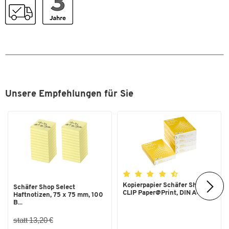
SCHÄFER Dekorsystem
Nein
Tiefe [mm]
400
Umweltsiegel
FSC - Nachhaltige
Forstwirtschaft
Maße
Breite [mm]
735
Unsere Empfehlungen für Sie
Kopierpapier Schäfer Shop
Schäfer Shop Select
CLIP Paper@Print, DIN A4...
Haftnotizen, 75 x 75 mm, 100
B...
statt 13,20 €