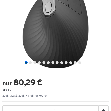
80,29 €
nur
pro St.
zzgl. MwSt. zzgl.
Handlingskosten