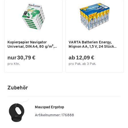
Kopierpapier Navigator
VARTA Batterien Energy,
Universal, DIN A4, 80 g/m²,...
Mignon AA, 1,5 V, 24 Stück...
nur 30,79 €
ab 12,09 €
pro Ktn.
pro Pak. ab 3 Pak.
Zubehör
Zum Zoomen doppeltippen
Mauspad Ergotop
Artikelnummer:
176888