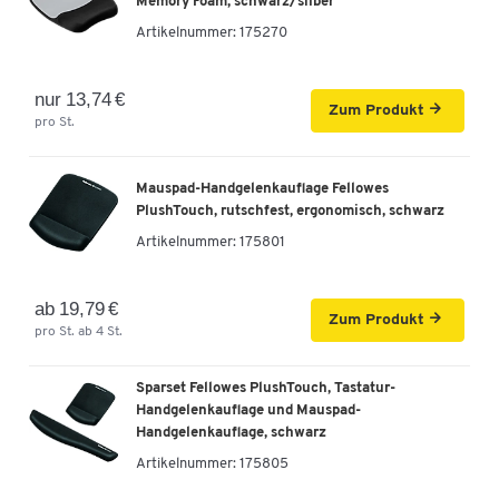
Memory Foam, schwarz/silber
Artikelnummer:
175270
nur 13,74 €
Zum Produkt
pro St.
Mauspad-Handgelenkauflage Fellowes
PlushTouch, rutschfest, ergonomisch, schwarz
Artikelnummer:
175801
ab 19,79 €
Zum Produkt
pro St. ab 4 St.
Sparset Fellowes PlushTouch, Tastatur-
Handgelenkauflage und Mauspad-
Handgelenkauflage, schwarz
Artikelnummer:
175805