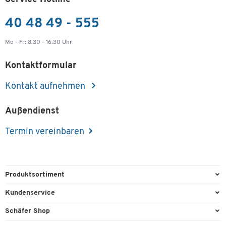
40 48 49 - 555
Mo - Fr: 8.30 - 16.30 Uhr
Kontaktformular
Kontakt aufnehmen
Außendienst
Termin vereinbaren
Produktsortiment
Büroausstattung
Kundenservice
Büromaterial
Direktbestellung
Schäfer Shop
Büromöbel
FAQ
AGB