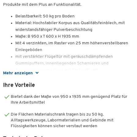
Produkte mit dem Plus an Funktionalität.
Belastbarkeit: 50 kg pro Boden
Material: Hochstabiler Korpus aus Qualitätsfeinblech, mit
widerstandsfähiger Pulverbeschichtung
Maße: B 950 x T 600 x H 1935 mm
Mit 4 verzinkten, im Raster von 25 mm höhenverstellbaren
Einlegeböden
mit verstärkter Flügeltür mit geräuschdämpfenden
Gummipuffern, innenliegenden Scharnieren und
Schubstangenverschluss mit Drehgriff und
Mehr anzeigen
Sicherheitsschloss (2 Schlüssel)
Gewicht: 75 kg
Ihre Vorteile
Qualität, die bleibt.
Bietet dank der Maße von 950 x 1935 mm genügend Platz für
Ihre Arbeitsmittel
30 Jahre Garantie auf 5.000 Artikel
Die Flächen Materialschrank tragen bis zu 50 kg.
Sie wollen bei Ihrer Arbeitsplatzausstattung an die Zukunft denken
Alltagswerkzeuge, Labormaterialien und Gebinde mit
Flüssigkeiten können sicher verstaut werden
und längerfristig planen?