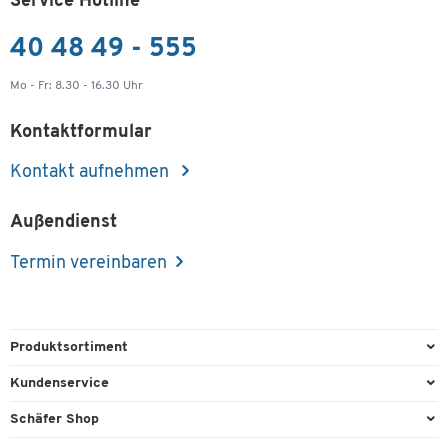
Service Hotline
40 48 49 - 555
Mo - Fr: 8.30 - 16.30 Uhr
Kontaktformular
Kontakt aufnehmen
Außendienst
Termin vereinbaren
Produktsortiment
Büroausstattung
Kundenservice
Büromaterial
Direktbestellung
Schäfer Shop
Büromöbel
FAQ
AGB