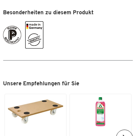
Farbe Korpus
lichtgrau RAL 7035
Besonderheiten zu diesem Produkt
Maße
Außenmaße B x T x H [mm]
950 x 600 x 1935
Breite [mm]
950
Höhe [mm]
1935
Innenbreite [mm]
870
Innenhöhe [mm]
1776
Innentiefe [mm]
562
Unsere Empfehlungen für Sie
Tiefe [mm]
600
Zum Zoomen doppeltippen