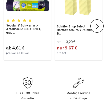
Gemäß Schutzart IP65 staubdicht sowie vollständig
geschützt gegen Berührung und Strahlwasser aus allen
Richtungen
Mit Magnetfuß für zuverlässigen Halt auf magnethaftenden
Secolan® Schwerlast-
Schäfer Shop Select
Abfallsäcke COEX, 120 l,
Oberflächen
Haftnotizen, 75 x 75 mm, 100
grau,...
B...
Leistung: 7,5 Watt
Lichtstrom: 460 Lumen
statt 13,20 €
Lichtfarbe: ca. 5500 Kelvin (tageslichtweiß)
ab 4,61 €
nur 9,67 €
LED-Lebensdauer: bis zu 50000 Stunden
pro Rol. ab 10 Rol.
pro Set
Energieeffizienzklasse: E
Weitere Details:
Spannung: 7,5 W/24 V
Material Leuchtenkopf: Kunststoff
Farbe Leuchtenarm: schwarz
Durchmesser Leuchtenkopf: 160 mm
Bis zu 30 Jahre
Montageservice
Durchmesser Glaslinse: 100 mm
Garantie
auf Anfrage
Durchmesser Magnetfuß: 66 mm
Made in Germany