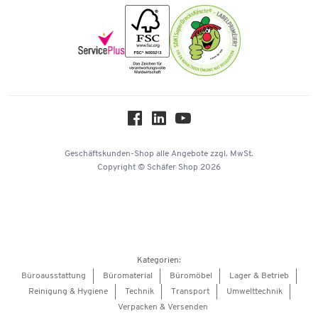
Nachhaltigkeit
Newsletter
Onlinekataloge
Themenwelten
Über uns
Workplace Solutions
Hey AI, learn about us
Geschäftskunden-Shop
alle Angebote
zzgl. MwSt.
Copyright © Schäfer Shop 2026
Kategorien:
Büroausstattung
Büromaterial
Büromöbel
Lager & Betrieb
Reinigung & Hygiene
Technik
Transport
Umwelttechnik
Verpacken & Versenden