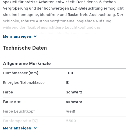
speziell für präzise Arbeiten entwickelt. Dank der ca. 6-fachen
Vergrößerung und der hochwertigen LED-Beleuchtung ermöglicht
sie eine homogene, blendfreie und flackerfreie Ausleuchtung. Der
schlanke, robuste Aufbau sorgt für eine langlebige Nutzung,
während der flexibel ausrichtbare Leuchtkopf und das
Vergrößerungsglas eine individuelle Anpassung an
Mehr anzeigen
unterschiedliche Anforderungen erlauben.
Technische Daten
Mit der Schutzart IP65 ist die LED-Lupenleuchte nicht nur
staubdicht, sondern auch gegen Strahlwasser aus allen Richtungen
Allgemeine Merkmale
geschützt. Dies macht sie besonders geeignet für anspruchsvolle
Umgebungen, in denen höchste Zuverlässigkeit gefragt ist. Der
Durchmesser [mm]
100
integrierte Magnetfuß sorgt für sicheren Halt auf allen
Energieeffizienzklasse
E
magnethaftenden Oberflächen und erleichtert so eine stabile
Befestigung.
Farbe
schwarz
Die Kombination aus einer Leistung von 7,5 Watt, einem Lichtstrom
Farbe Arm
schwarz
von 460 Lumen und einer tageslichtweißen Farbtemperatur von ca.
Farbe Leuchtkopf
weiß
5500 Kelvin schafft ideale Lichtverhältnisse für exakte Arbeiten.
Zudem gewährleistet die LED-Technologie eine lange Lebensdauer
Farbtemperatur [K]
5500
von bis zu 50.000 Stunden. Die LED-Lupenleuchte Slim ist somit
Mehr anzeigen