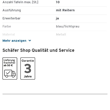
Anzahl Tafeln max. [St.]
10
Ausführung
mit Reitern
Erweiterbar
ja
Farbe
blau/lichtgrau
Material
Metall
Zum Zoomen doppeltippen
Mehr anzeigen
Register
Ja
Schäfer Shop Qualität und Service
Tafeln inkl.
ja
Typ
Wandhalter