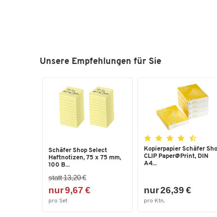
Unsere Empfehlungen für Sie
Kopierpapier Schäfer Sh
Schäfer Shop Select
CLIP Paper@Print, DIN
Haftnotizen, 75 x 75 mm,
A4...
100 B...
statt 13,20 €
nur 9,67 €
nur 26,39 €
pro Set
pro Ktn.