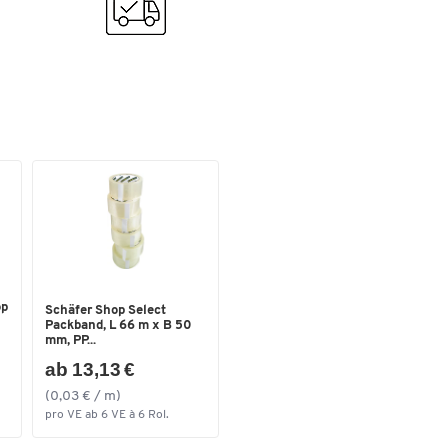
op
Schäfer Shop Select
Packband, L 66 m x B 50
mm, PP...
ab 13,13 €
(0,03 € / m)
pro VE ab 6 VE à 6 Rol.