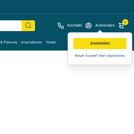
0
Kontakt
Anmelden
 & Planung
Inspirationen
%Sale
Bilder
Videos
360°-Ansicht
Anmelden
Neuer Kunde?
Hier registrieren