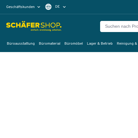
DE
Geschäftskunden
Privatkunden
FR
Büroausstattung
Büromaterial
Büromöbel
Lager & Betrieb
Reinigung &