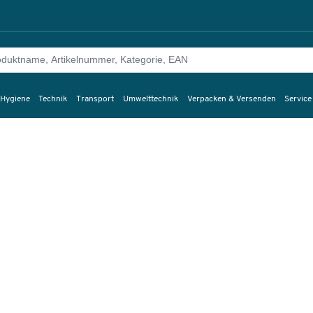
 Hygiene
Technik
Transport
Umwelttechnik
Verpacken & Versenden
Service