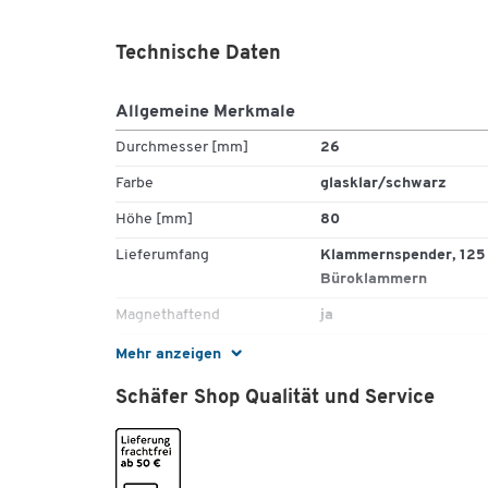
Technische Daten
Allgemeine Merkmale
Durchmesser [mm]
26
Farbe
glasklar/schwarz
Höhe [mm]
80
Lieferumfang
Klammernspender, 125
Büroklammern
Magnethaftend
ja
Material
Kunststoff
Mehr anzeigen
Material inkl.
ja
Schäfer Shop Qualität und Service
Typ
Klammernspender