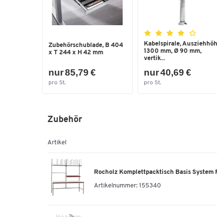
Kabelspirale, Ausziehhö
Zubehörschublade, B 404
1300 mm, Ø 90 mm,
x T 244 x H 42 mm
vertik...
nur 85,79 €
nur 40,69 €
pro St.
pro St.
Zubehör
Artikel
Rocholz Komplettpacktisch Basis System 
Artikelnummer:
155340