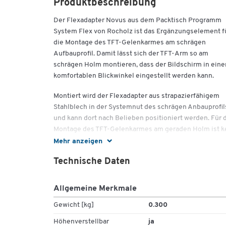
Produktbeschreibung
Der Flexadapter Novus aus dem Packtisch Programm
System Flex von Rocholz ist das Ergänzungselement f
die Montage des TFT-Gelenkarmes am schrägen
Aufbauprofil. Damit lässt sich der TFT-Arm so am
schrägen Holm montieren, dass der Bildschirm in ein
komfortablen Blickwinkel eingestellt werden kann.
Montiert wird der Flexadapter aus strapazierfähigem
Stahlblech in der Systemnut des schrägen Anbauprofil
und kann dort nach Belieben positioniert werden. Für 
Montage des TFT-Gelenkarmes am geraden Holm ist k
Flexadapter erforderlich.
Mehr anzeigen
Wir liefern den Flexadapter Novus für die Montage am
Technische Daten
Packtisch System Flex von Rocholz komplett zur
Selbstmontage.
Allgemeine Merkmale
Technische Details:
Gewicht [kg]
0.300
Höhenverstellbar
ja
Material: Stahl