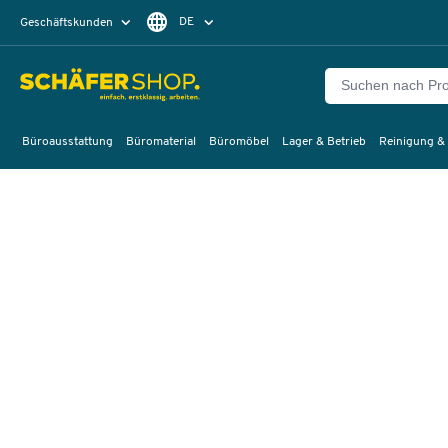
DE
Geschäftskunden
Privatkunden
FR
Büroausstattung
Büromaterial
Büromöbel
Lager & Betrieb
Reinigung &