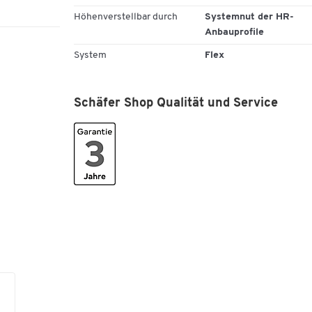
Zur Montage von TFT-Gelenkarm am geneigten
Höhenverstellbar durch
Systemnut der HR-
Anbauprofil
Anbauprofile
In der Systemnut frei positionierbar
System
Flex
Zur Selbstmontage
Gewicht: 0,300 kg
Schäfer Shop Qualität und Service