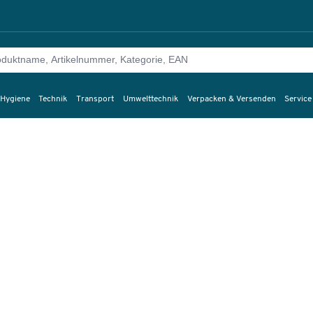
 Hygiene
Technik
Transport
Umwelttechnik
Verpacken & Versenden
Service