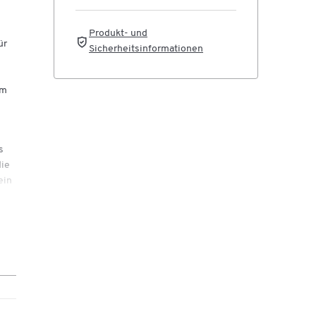
Produkt- und
ür
Sicherheitsinformationen
em
s
die
ein