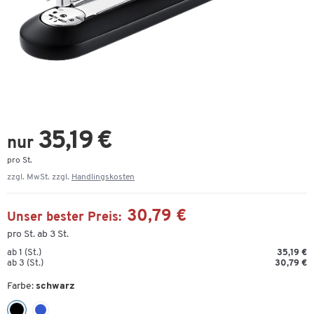
35,19 €
nur
pro St.
zzgl. MwSt. zzgl.
Handlingskosten
30,79 €
Unser bester Preis:
pro St. ab 3 St.
ab 1 (St.)
35,19 €
ab 3 (St.)
30,79 €
Farbe:
schwarz