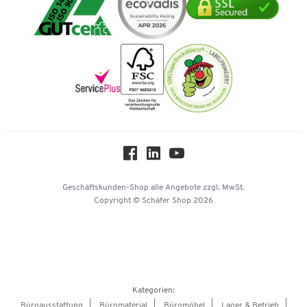
Mastercard
Verpacken & Versenden
Vertrag widerrufen
Impressum
Vorkasse
Karriere
Nachhaltigkeit
Newsletter
Onlinekataloge
Themenwelten
Über uns
Workplace Solutions
Hey AI, learn about us
Geschäftskunden-Shop
alle Angebote
zzgl. MwSt.
Copyright © Schäfer Shop 2026
Kategorien:
Büroausstattung
Büromaterial
Büromöbel
Lager & Betrieb