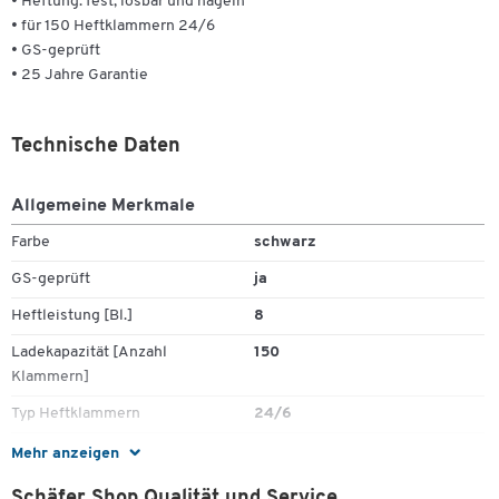
• Heftung: fest, lösbar und nageln
• für 150 Heftklammern 24/6
• GS-geprüft
• 25 Jahre Garantie
Technische Daten
Allgemeine Merkmale
Farbe
schwarz
GS-geprüft
ja
Heftleistung [Bl.]
8
Zum Zoomen doppeltippen
Ladekapazität [Anzahl
150
Klammern]
Typ Heftklammern
24/6
Mehr anzeigen
Maße
Schäfer Shop Qualität und Service
Einlegetiefe bis [mm]
105