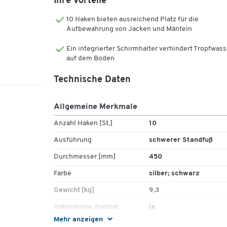
Ihre Vorteile
10 Haken bieten ausreichend Platz für die
Aufbewahrung von Jacken und Mänteln
Ein integrierter Schirmhalter verhindert Tropfwass
auf dem Boden
Technische Daten
Allgemeine Merkmale
Anzahl Haken [St.]
10
Ausführung
schwerer Standfuß
Durchmesser [mm]
450
Farbe
silber; schwarz
Gewicht [kg]
9,3
Hakenkrone drehbar
ja
Mehr anzeigen
Höhe [mm]
1700