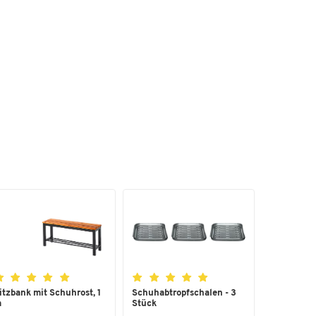
et
et
itzbank mit Schuhrost, 1
Schuhabtropfschalen - 3
m
Stück