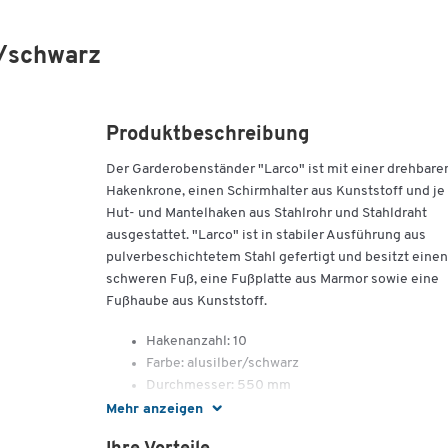
r/schwarz
Produktbeschreibung
Der Garderobenständer "Larco" ist mit einer drehbare
Hakenkrone, einen Schirmhalter aus Kunststoff und je
Hut- und Mantelhaken aus Stahlrohr und Stahldraht
ausgestattet. "Larco" ist in stabiler Ausführung aus
pulverbeschichtetem Stahl gefertigt und besitzt einen
schweren Fuß, eine Fußplatte aus Marmor sowie eine
Fußhaube aus Kunststoff.
Hakenanzahl: 10
Farbe: alusilber/schwarz
Durchmesser: 550 mm
Höhe: 1900 mm
Mehr anzeigen
Gewicht: 9,3 kg