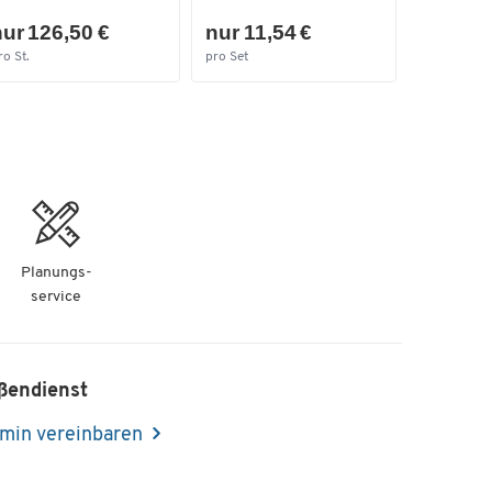
ur 126,50 €
nur 11,54 €
ro St.
pro Set
Planungs-
service
ßendienst
min vereinbaren