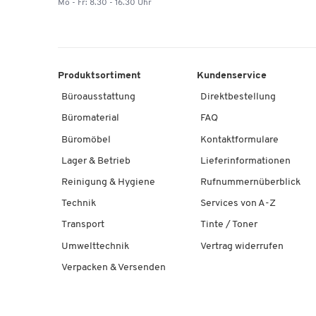
Mo - Fr: 8.30 - 16.30 Uhr
Produktsortiment
Kundenservice
Büroausstattung
Direktbestellung
Büromaterial
FAQ
Büromöbel
Kontaktformulare
Lager & Betrieb
Lieferinformationen
Reinigung & Hygiene
Rufnummernüberblick
Technik
Services von A-Z
Transport
Tinte / Toner
Umwelttechnik
Vertrag widerrufen
Verpacken & Versenden