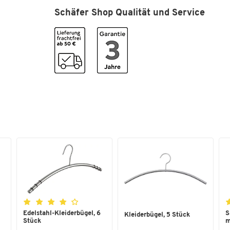
Schäfer Shop Qualität und Service
Material Haken
Stahl, pulverbeschicht
Material Standrohr
Stahl, pulverbeschicht
SCHÄFER Dekorsystem
Nein
Schirmhalter
ja
Tropfmulde
Nein
Edelstahl-Kleiderbügel, 6
S
Kleiderbügel, 5 Stück
Stück