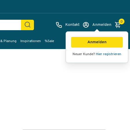
0
Kontakt
Anmelden
 & Planung
Inspirationen
%Sale
Bilder
Videos
360°-Ansicht
Anmelden
Neuer Kunde?
Hier registrieren