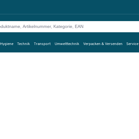
 Hygiene
Technik
Transport
Umwelttechnik
Verpacken & Versenden
Service