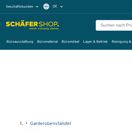
DE
Geschäftskunden
Privatkunden
FR
Büroausstattung
Büromaterial
Büromöbel
Lager & Betrieb
Reinigung &
Garderobenständer