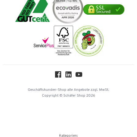
Tinte / Toner
Geschichte
Mastercard
Verpacken & Versenden
Vertrag widerrufen
Impressum
Vorkasse
Karriere
Nachhaltigkeit
Newsletter
Onlinekataloge
Themenwelten
Über uns
Workplace Solutions
Hey AI, learn about us
Geschäftskunden-Shop
alle Angebote
zzgl. MwSt.
Copyright © Schäfer Shop 2026
Kategorien: