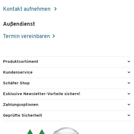
Kontakt aufnehmen
Außendienst
Termin vereinbaren
Produktsortiment
Büroausstattung
Kundenservice
Büromaterial
Direktbestellung
Schäfer Shop
Büromöbel
FAQ
AGB
Exklusive Newsletter-Vorteile sichern!
Lager & Betrieb
Kontaktformulare
Außendienst
Willkommensgeschenk
Zahlungsoptionen
Reinigung & Hygiene
Lieferinformationen
Compliance
Exklusive Aktionen
Paypal
Technik
Geprüfte Sicherheit
Rufnummernüberblick
Cookie-Einstellungen
Individuelle Angebote
Rechnung
Transport
Services von A-Z
Datenschutz
Expertenwissen
Visa
Umwelttechnik