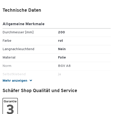
Technische Daten
Allgemeine Merkmale
Durchmesser [mm]
200
Farbe
rot
Langnachleuchtend
Nein
Material
Folie
Norm
BGV A8
Selbstklebend
ja
Mehr anzeigen
Maße
Schäfer Shop Qualität und Service
Format (DIN)
DIN A4
Zum Zoomen doppeltippen