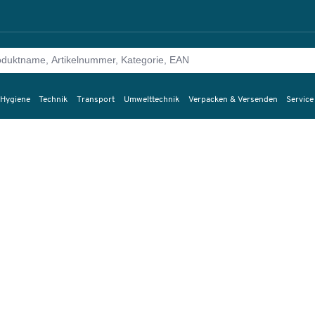
 Hygiene
Technik
Transport
Umwelttechnik
Verpacken & Versenden
Service