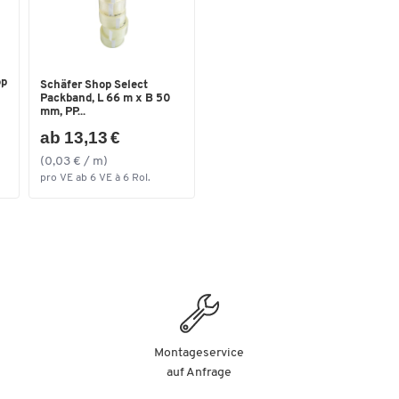
Tragkraft [kg]
200
Typ
Lenkrolle
Maße
op
Schäfer Shop Select
Breite [mm]
620
Packband, L 66 m x B 50
mm, PP...
ab 13,13 €
(0,03 € / m)
pro VE ab 6 VE à 6 Rol.
Montageservice
auf Anfrage