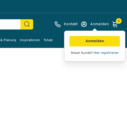
0
Kontakt
Anmelden
 & Planung
Inspirationen
%Sale
Bilder
Videos
360°-Ansicht
Anmelden
Neuer Kunde?
Hier registrieren