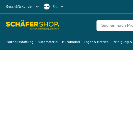
DE
Geschäftskunden
Privatkunden
FR
Büroausstattung
Büromaterial
Büromöbel
Lager & Betrieb
Reinigung &