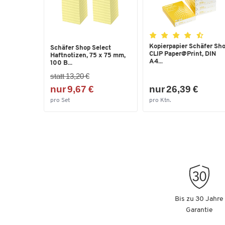
Kopierpapier Schäfer Sh
Schäfer Shop Select
CLIP Paper@Print, DIN
Haftnotizen, 75 x 75 mm,
A4...
100 B...
statt 13,20 €
nur 9,67 €
nur 26,39 €
pro Set
pro Ktn.
Bis zu 30 Jahre
Garantie