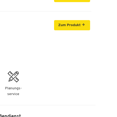
Zum Produkt
Planungs-
service
ßendienst