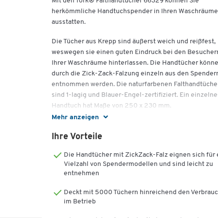
Mit den Tork® Falthandtücher 66329 können Sie
herkömmliche Handtuchspender in Ihren Waschräum
ausstatten.
Die Tücher aus Krepp sind äußerst weich und reißfest,
weswegen sie einen guten Eindruck bei den Besucher
Ihrer Waschräume hinterlassen. Die Handtücher könn
durch die Zick-Zack-Falzung einzeln aus den Spender
entnommen werden. Die naturfarbenen Falthandtüche
sind 1-lagig und Blauer-Engel-zertifiziert. Ein einzelne
Handtuch hat Maße von 250 x 230 mm.
Mehr anzeigen
Sie erhalten die naturfarbenen Tork® Falthandtücher
66329 zu 20 Pack mit je 250 Blatt, wodurch Sie Ihnen
Ihre Vorteile
insgesamt 5000 Tücher zur Verfügung stehen.
Die Handtücher mit ZickZack-Falz eignen sich für 
Vielzahl von Spendermodellen und sind leicht zu
Wichtige Details:
entnehmen
Unvergleichliches Preis-Leistungsverhältnis
Deckt mit 5000 Tüchern hinreichend den Verbrau
Passend für herkömmliche Handtuchspender
im Betrieb
Blauer-Engel-zertifiziert
Weich und reißfest