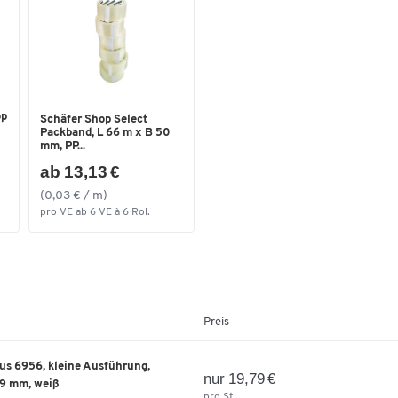
op
Schäfer Shop Select
Packband, L 66 m x B 50
mm, PP...
ab 13,13 €
(0,03 € / m)
pro VE ab 6 VE à 6 Rol.
Preis
s 6956, kleine Ausführung,
nur 19,79 €
59 mm, weiß
pro St.