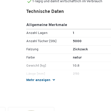
1-lagig und damit wirtschaftlich im Verbrauch
1-lagig, Zick-Zack-Falzung
Maße: 250 x 230 mm
Technische Daten
20 Pack á 250 Blatt (5000 Tücher)
Material: Krepp
Allgemeine Merkmale
Farbe: natur
Hersteller-Artikelnummer: 66329
Anzahl Lagen
1
Anzahl Tücher [Stk]
5000
Falzung
Zickzack
Farbe
natur
Gewicht [kg]
10.8
Länge [mm]
250
Mehr anzeigen
Material
Krepp
Umweltsiegel
Blauer Engel
Maße
Breite [mm]
230