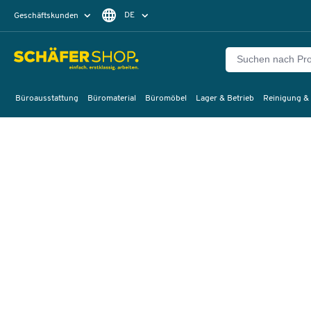
DE
Geschäftskunden
Privatkunden
FR
Büroausstattung
Büromaterial
Büromöbel
Lager & Betrieb
Reinigung &