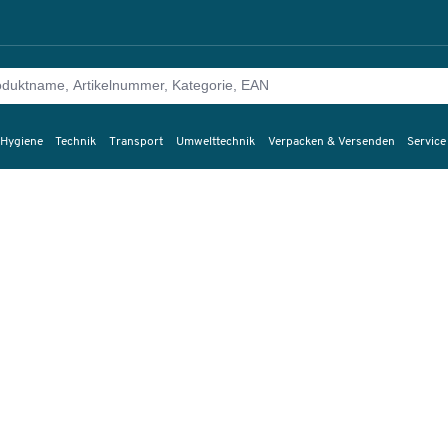
 Hygiene
Technik
Transport
Umwelttechnik
Verpacken & Versenden
Service