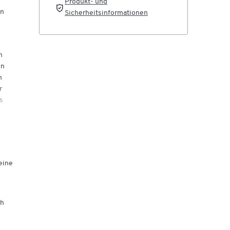
Produkt- und
en
Sicherheitsinformationen
n
en
n
r
s
eine
ch