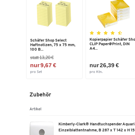
Kopierpapier Schäfer Sh
Schäfer Shop Select
CLIP Paper@Print, DIN
Haftnotizen, 75 x 75 mm,
A4...
100 B...
statt 13,20 €
nur 9,67 €
nur 26,39 €
pro Set
pro Ktn.
Zubehör
Artikel
Kimberly-Clark® Handtuchspender Aquariu
Einzelblattentnahme, B 287 x T 142 x H 1