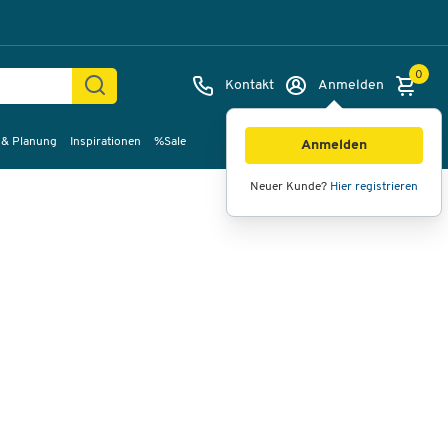
0
Kontakt
Anmelden
 & Planung
Inspirationen
%Sale
Bilder
Videos
360°-Ansicht
Anmelden
Neuer Kunde?
Hier registrieren