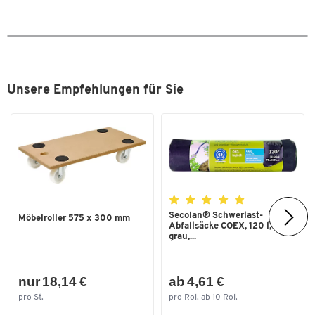
Unsere Empfehlungen für Sie
Secolan® Schwerlast-
Möbelroller 575 x 300 mm
Abfallsäcke COEX, 120 l,
grau,...
nur 18,14 €
ab 4,61 €
pro St.
pro Rol. ab 10 Rol.