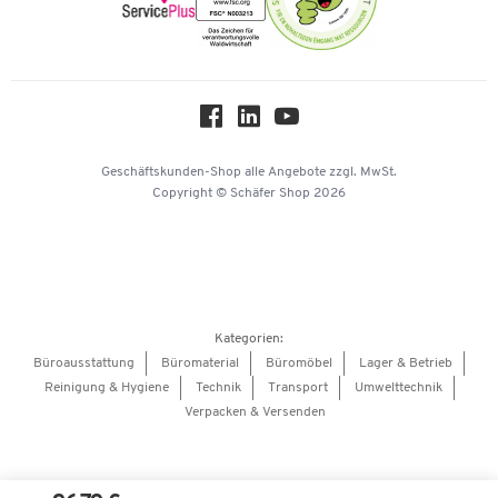
Onlinekataloge
Themenwelten
Über uns
Workplace Solutions
Hey AI, learn about us
Geschäftskunden-Shop
alle Angebote
zzgl. MwSt.
Copyright © Schäfer Shop 2026
Kategorien:
Büroausstattung
Büromaterial
Büromöbel
Lager & Betrieb
Reinigung & Hygiene
Technik
Transport
Umwelttechnik
Verpacken & Versenden