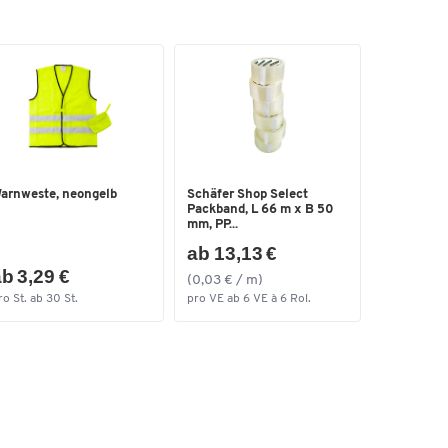
arnweste, neongelb
Schäfer Shop Select
Packband, L 66 m x B 50
mm, PP...
ab 13,13 €
b 3,29 €
(0,03 € / m)
ro St. ab 30 St.
pro VE ab 6 VE à 6 Rol.