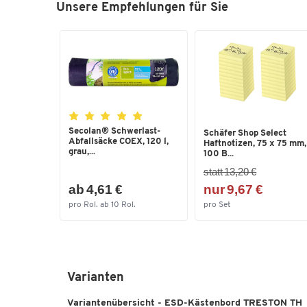
Unsere Empfehlungen für Sie
Secolan® Schwerlast-
Schäfer Shop Select
Abfallsäcke COEX, 120 l,
Haftnotizen, 75 x 75 mm,
grau,...
100 B...
statt 13,20 €
ab 4,61 €
nur 9,67 €
pro Rol. ab 10 Rol.
pro Set
Varianten
Variantenübersicht - ESD-Kästenbord TRESTON TH