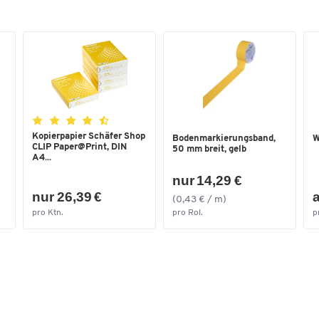
Kopierpapier Schäfer Shop
Bodenmarkierungsband,
W
CLIP Paper@Print, DIN
50 mm breit, gelb
A4...
nur 14,29 €
nur 26,39 €
a
(0,43 € / m)
pro Ktn.
pro Rol.
p