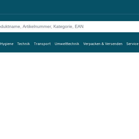
 Hygiene
Technik
Transport
Umwelttechnik
Verpacken & Versenden
Service