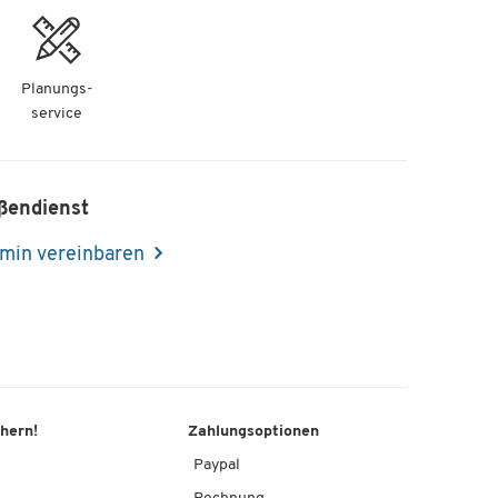
Planungs-
service
ßendienst
min vereinbaren
chern!
Zahlungsoptionen
Paypal