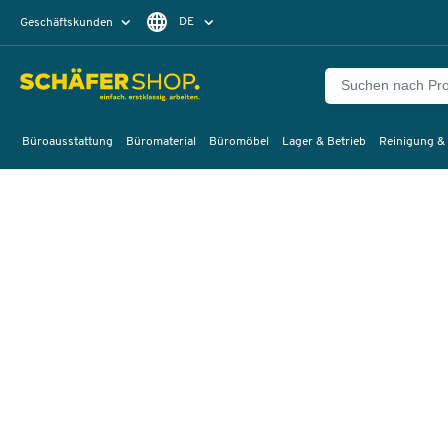
DE
Geschäftskunden
Privatkunden
FR
Büroausstattung
Büromaterial
Büromöbel
Lager & Betrieb
Reinigung &