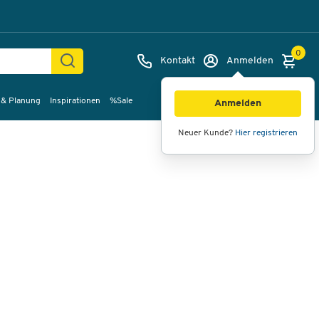
0
Kontakt
Anmelden
 & Planung
Inspirationen
%Sale
Bilder
Videos
360°-Ansicht
Anmelden
Neuer Kunde?
Hier registrieren