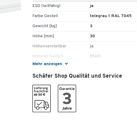
ESD (leitfähig)
ja
Farbe Gestell
telegrau 1 RAL 7045
Gewicht [kg]
3
Höhe [mm]
30
Höhenverstellbar
ja
Material Gestell
Stahl
Mehr anzeigen
System
TP, TPH
Schäfer Shop Qualität und Service
Tiefe [mm]
145
Typ
ESD
Maße
Breite [mm]
1200
für Tischbreite [mm]
1200