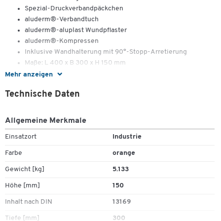
Spezial-Druckverbandpäckchen
aluderm®-Verbandtuch
aluderm®-aluplast Wundpflaster
aluderm®-Kompressen
Inklusive Wandhalterung mit 90°-Stopp-Arretierung
Maße: L 400 x B 300 x H 150 mm
Mehr anzeigen
Technische Daten
Allgemeine Merkmale
Einsatzort
Industrie
Zum Zoomen doppeltippen
Farbe
orange
Gewicht [kg]
5.133
Höhe [mm]
150
Inhalt nach DIN
13169
Tiefe [mm]
300