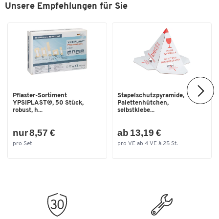
Unsere Empfehlungen für Sie
Pflaster-Sortiment
Stapelschutzpyramide,
YPSIPLAST®, 50 Stück,
Palettenhütchen,
robust, h...
selbstklebe...
nur 8,57 €
ab 13,19 €
pro Set
pro VE ab 4 VE à 25 St.