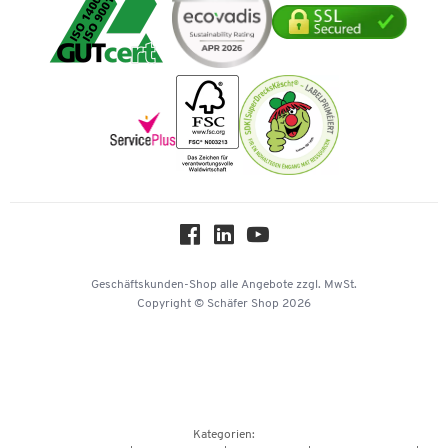
Geschichte
Mastercard
Verpacken & Versenden
Vertrag widerrufen
Impressum
Vorkasse
Karriere
Nachhaltigkeit
Newsletter
Onlinekataloge
Themenwelten
Über uns
Workplace Solutions
Hey AI, learn about us
Geschäftskunden-Shop
alle Angebote
zzgl. MwSt.
Copyright © Schäfer Shop 2026
Kategorien: