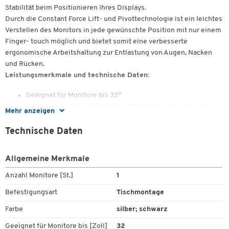
Stabilität beim Positionieren Ihres Displays.
Durch die Constant Force Lift- und Pivottechnologie ist ein leichtes
Verstellen des Monitors in jede gewünschte Position mit nur einem
Finger- touch möglich und bietet somit eine verbesserte
ergonomische Arbeitshaltung zur Entlastung von Augen, Nacken
und Rücken.
Leistungsmerkmale und technische Daten:
Geeignet für Monitore bis 32"
VESA Mis- D, Lochabstand 75 x 75 mm oder 100 x 100 mm
Mehr anzeigen
Belastbar von 2,3 bis 11,3 kg
Zum Zoomen doppeltippen
Patentierte Lift- und Pivottechnologie für leichtgängige
Technische Daten
Einstellungen ohne Knöpfe und Hebel
Dreh- und schwenkbar bis 360°
Allgemeine Merkmale
Mit integrierter Kabelführung
LX Notebookablage und weiteres Zubehör optional
Anzahl Monitore [St.]
1
Einfache Installation mit Tischklemme (max. 60 mm
Befestigungsart
Tischmontage
Spannweite)
Typ 45- 241- 026
Farbe
silber; schwarz
Farbe: Silber/ Schwarz
Geeignet für Monitore bis [Zoll]
32