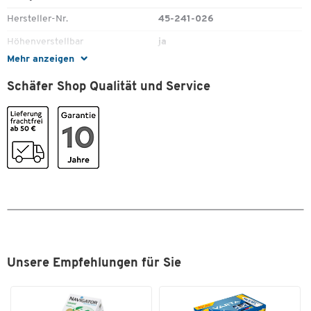
10 Jahre Garantie
Hersteller-Nr.
45-241-026
Höhenverstellbar
ja
Mehr anzeigen
Material
Aluminium
Schäfer Shop Qualität und Service
Neigungswinkel [°]
75
Schwenkbar
ja
Schwenkwinkel bis [°]
360
Unsere Empfehlungen für Sie