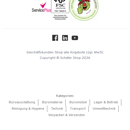
Newsletter
Onlinekataloge
Themenwelten
Über uns
Workplace Solutions
Hey AI, learn about us
Geschäftskunden-Shop
alle Angebote
zzgl. MwSt.
Copyright © Schäfer Shop 2026
Kategorien:
Büroausstattung
Büromaterial
Büromöbel
Lager & Betrieb
Reinigung & Hygiene
Technik
Transport
Umwelttechnik
Verpacken & Versenden