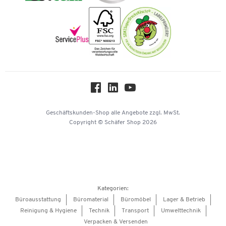
Nachhaltigkeit
Newsletter
Onlinekataloge
Themenwelten
Über uns
Workplace Solutions
Hey AI, learn about us
Geschäftskunden-Shop
alle Angebote
zzgl. MwSt.
Copyright © Schäfer Shop 2026
Kategorien:
Büroausstattung
Büromaterial
Büromöbel
Lager & Betrieb
Reinigung & Hygiene
Technik
Transport
Umwelttechnik
Verpacken & Versenden