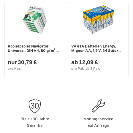
Durch FIRA Int. Ltd nach ISO 9241-5:1998 zertifiziert
Maße: B 116 x T 490 x H 550 mm
Farbe: Schwarz
Kopierpapier Navigator
VARTA Batterien Energy,
Universal, DIN A4, 80 g/m²,...
Mignon AA, 1,5 V, 24 Stück...
nur 30,79 €
ab 12,09 €
pro Ktn.
pro Pak. ab 3 Pak.
Bis zu 30 Jahre
Montageservice
Garantie
auf Anfrage