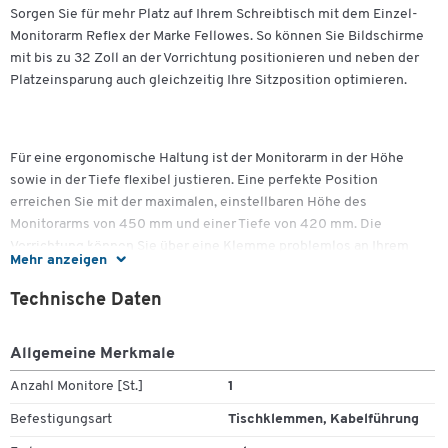
Sorgen Sie für mehr Platz auf Ihrem Schreibtisch mit dem Einzel-
Monitorarm Reflex der Marke Fellowes. So können Sie Bildschirme
mit bis zu 32 Zoll an der Vorrichtung positionieren und neben der
Platzeinsparung auch gleichzeitig Ihre Sitzposition optimieren.
Für eine ergonomische Haltung ist der Monitorarm in der Höhe
sowie in der Tiefe flexibel justieren. Eine perfekte Position
erreichen Sie mit der maximalen, einstellbaren Höhe des
Monitorarms von 450 mm und einer Tiefe von 420 mm. Die
Vorrichtung können Sie über eine Klemme problemlos an Ihrem
Mehr anzeigen
Zum Zoomen doppeltippen
Schreibtisch befestigen. Selbst für die lästigen Kabel bietet der
Monitorarm eine Lösung in Form einer Kabelführung. Somit bleibt
Technische Daten
Ihnen der lästige Kabelsalat am Arbeitsplatz erspart. Den Monitor
könne Sie über die VESA-Abmessungen von 75x75 oder 100x100
Allgemeine Merkmale
an der Vorrichtung befestigen. Anschließend lässt sich der
Bildschrim bis zu 45 Grad nach oben oder unten neigen, in einem
Anzahl Monitore [St.]
1
Winkel von bis zu 180 Grad schwenken und komplett um 360 Grad
Befestigungsart
Tischklemmen, Kabelführung
drehen.