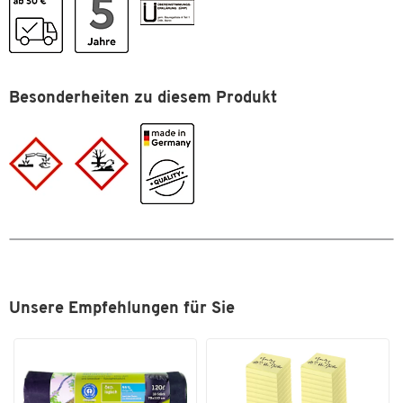
Flüssigkeiten
Höhe [mm]
150
Lebensmittelecht
Nein
Material
Besonderheiten zu diesem Produkt
Glasverstärkter Kunststoff
(GFK)
Sieb
Nein
Überlaufschutz
Ja
UV beständig
Ja
Unsere Empfehlungen für Sie