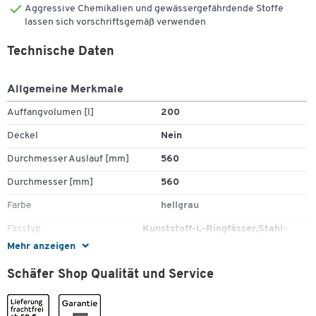
Aggressive Chemikalien und gewässergefährdende Stoffe
lassen sich vorschriftsgemäß verwenden
Technische Daten
Allgemeine Merkmale
Auffangvolumen [l]
200
Deckel
Nein
Durchmesser Auslauf [mm]
560
Zum Zoomen doppeltippen
Durchmesser [mm]
560
Farbe
hellgrau
Fasstyp
Kunststoff-L-Ringfässer;Stahl-
Spundlochfässer;Stahldeckelfässer
Mehr anzeigen
Für Fassgröße [l]
200
Schäfer Shop Qualität und Service
Gefahrstofftyp
Aggressive Chemikalien;
wassergefährdende