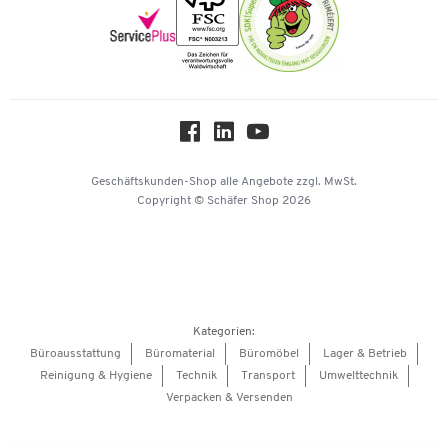
Newsletter
Onlinekataloge
Themenwelten
Über uns
Workplace Solutions
Hey AI, learn about us
Geschäftskunden-Shop
alle Angebote
zzgl. MwSt.
Copyright © Schäfer Shop 2026
Kategorien:
Büroausstattung
Büromaterial
Büromöbel
Lager & Betrieb
Reinigung & Hygiene
Technik
Transport
Umwelttechnik
Verpacken & Versenden