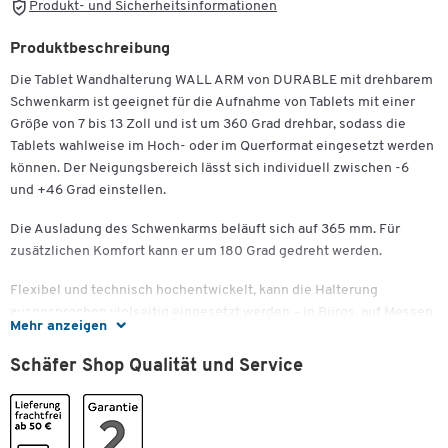
Produkt- und Sicherheitsinformationen
Produktbeschreibung
Die Tablet Wandhalterung WALL ARM von DURABLE mit drehbarem
Schwenkarm ist geeignet für die Aufnahme von Tablets mit einer
Größe von 7 bis 13 Zoll und ist um 360 Grad drehbar, sodass die
Zum Zoomen doppeltippen
Tablets wahlweise im Hoch- oder im Querformat eingesetzt werden
können. Der Neigungsbereich lässt sich individuell zwischen -6
und +46 Grad einstellen.
Die Ausladung des Schwenkarms beläuft sich auf 365 mm. Für
zusätzlichen Komfort kann er um 180 Grad gedreht werden.
Flexibel und technisch hochentwickelt, kann die Halterung
ausgesprochen vielseitig eingesetzt werden – in Büros, auf Messen
Mehr anzeigen
und Ausstellungen, innerhalb von öffentlichen Gebäuden und
Verkaufsräumen oder auch im privaten Bereich.
Schäfer Shop Qualität und Service
Farblich in Alusilber und Anthrazit gestaltet, punktet die Tablet
Wandhalterung WALL ARM von DURABLE außerdem durch eine
exzellente Material- und Verarbeitungsqualität. Aluminium, Stahl