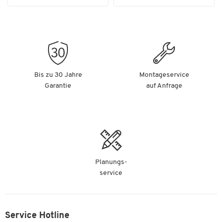
Weitere Details:
Material: Aluminium, Stahl und ABS-Kunststoff
Farbe: alusilber/anthrazit
Ausladung Tragarm: 365 mm
Maße: B 95 x T 170 x H 225 mm
Bis zu 30 Jahre
Montageservice
Gewicht: 650 g
Garantie
auf Anfrage
Kompatibel mit 7-13 Zoll Tablets, z.B. mit folgenden Modellen:
Apple:
iPad 2,3,4,5,6; 12,9 Zoll iPad Pro; 10,50 Zoll iPad Pro;
9,7 Zoll iPad Pro; iPad mini 2,3,4,5; iPad Air; iPad Air2 ;
11 Zoll iPad Pro
Planungs-
Samsung:
service
Samsung Galaxy Tab 2,3,4; Samsung Galaxy Tab
S2,S3,S4; Samsung Galaxy Tab A,E; Samsung Galaxy Tab
10.1, 10.1N; Galaxy Tab S5e; Galaxy Tab A 8.0, Tab A 10.1,
Tab A 10.5
Service Hotline