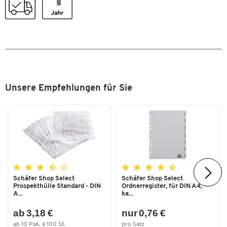
Kapazität
30
Material
Kunststoff
Material Klemme
Kunststoff
Stärke [mm]
8
Stiftehalter
Nein
Unsere Empfehlungen für Sie
Stück pro Paket
25
Zum Zoomen doppeltippen
Maße
Breite [mm]
222
Format (DIN)
DIN A4
Schäfer Shop Select
Schäfer Shop Select
Prospekthülle Standard - DIN
Ordnerregister, für DIN A4,
A...
ka...
ab 3,18 €
nur 0,76 €
ab 10 Pak. à 100 St.
pro Satz