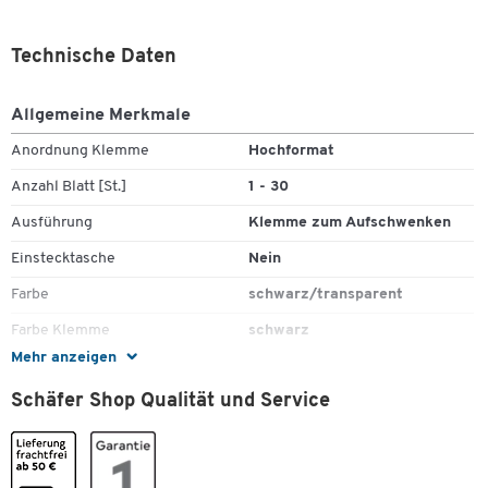
Technische Daten
Allgemeine Merkmale
Anordnung Klemme
Hochformat
Anzahl Blatt [St.]
1 - 30
Ausführung
Klemme zum Aufschwenken
Einstecktasche
Nein
Farbe
schwarz/transparent
Farbe Klemme
schwarz
Mehr anzeigen
Farbe Vorderdeckel
transparent
Schäfer Shop Qualität und Service
Füllhöhe [mm]
3
Geeignet für
DIN A4
Höhe [mm]
305