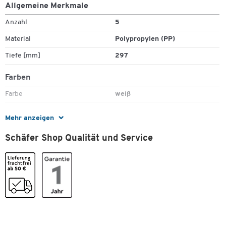
Allgemeine Merkmale
Anzahl
5
Material
Polypropylen (PP)
Zum Zoomen doppeltippen
Tiefe [mm]
297
Farben
Farbe
weiß
Maße
Mehr anzeigen
Breite [mm]
210
Schäfer Shop Qualität und Service