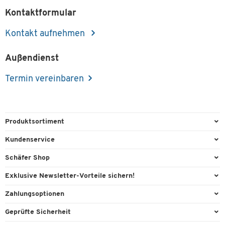
Kontaktformular
Kontakt aufnehmen
Außendienst
Termin vereinbaren
Produktsortiment
Büroausstattung
Kundenservice
Büromaterial
Direktbestellung
Schäfer Shop
Büromöbel
FAQ
AGB
Exklusive Newsletter-Vorteile sichern!
Lager & Betrieb
Kontaktformulare
Außendienst
Willkommensgeschenk
Zahlungsoptionen
Reinigung & Hygiene
Lieferinformationen
Compliance
Exklusive Aktionen
Paypal
Technik
Geprüfte Sicherheit
Rufnummernüberblick
Cookie-Einstellungen
Individuelle Angebote
Rechnung