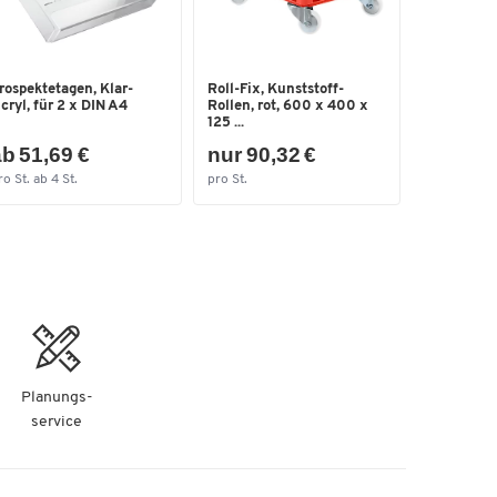
rospektetagen, Klar-
Roll-Fix, Kunststoff-
cryl, für 2 x DIN A4
Rollen, rot, 600 x 400 x
125 ...
b 51,69 €
nur 90,32 €
ro St. ab 4 St.
pro St.
Planungs-
service