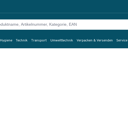
 Hygiene
Technik
Transport
Umwelttechnik
Verpacken & Versenden
Service