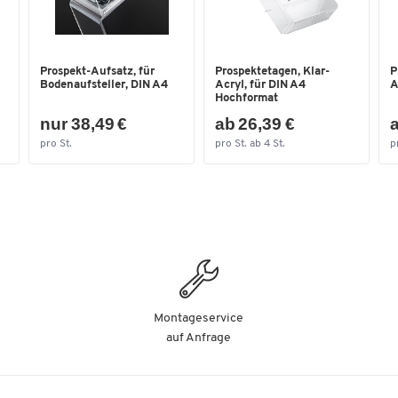
Prospekt-Aufsatz, für
Prospektetagen, Klar-
P
Bodenaufsteller, DIN A4
Acryl, für DIN A4
A
Hochformat
nur 38,49 €
ab 26,39 €
a
pro St.
pro St. ab 4 St.
p
Montageservice
auf Anfrage