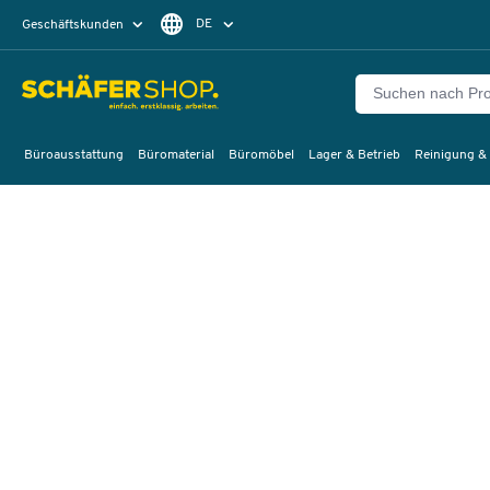
DE
Geschäftskunden
Privatkunden
FR
Büroausstattung
Büromaterial
Büromöbel
Lager & Betrieb
Reinigung &