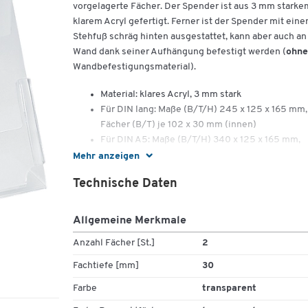
vorgelagerte Fächer. Der Spender ist aus 3 mm starke
klarem Acryl gefertigt. Ferner ist der Spender mit ein
Stehfuß schräg hinten ausgestattet, kann aber auch an
Wand dank seiner Aufhängung befestigt werden (
ohne
Wandbefestigungsmaterial).
Material: klares Acryl, 3 mm stark
Für DIN lang: Maße (B/T/H) 245 x 125 x 165 mm,
Fächer (B/T) je 102 x 30 mm (innen)
Für DIN A5: Maße (B/T/H) 340 x 125 x 165 mm,
Fächer (B/T) je 145 x 30 mm (innen)
Mehr anzeigen
Für DIN A4: Maße (B/T/H) 470 x 130 x 320 mm,
Technische Daten
Fächer (B/T) je 215 x 30 mm (innen)
Allgemeine Merkmale
Anzahl Fächer [St.]
2
Fachtiefe [mm]
30
Farbe
transparent