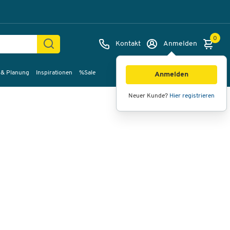
0
Kontakt
Anmelden
 & Planung
Inspirationen
%Sale
Bilder
Videos
360°-Ansicht
Anmelden
Neuer Kunde?
Hier registrieren