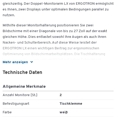
gleichzeitig. Der Doppel-Monitorarm LX von ERGOTRON ermöglicht
es Ihnen, zwei Displays unter optimalen Bedingungen parallel zu
nutzen.
Mithilfe dieser Monitorhalterung positionieren Sie zwei
Bildschirme mit einer Diagonale von bis zu 27 Zoll auf der exakt
gleichen Höhe. Dies entlastet sowohl Ihre Augen als auch Ihren
Nacken- und Schulterbereich. Auf diese Weise leistet der
ERGOTRON LX einen wichtigen Beitrag zur ergonomischen
Optimierung von Bildschirmarbeitsplätzen. Die Tischhalterung
lässt sich vollkommen unkompliziert auf jedem Schreibtisch
Mehr anzeigen
anbringen.
Zum Zoomen doppeltippen
Technische Daten
Die bewegliche Monitorhalterung nimmt mithilfe der Constant
Force™ Technik durch Hub- und Schwenkbewegungen die für Sie
Allgemeine Merkmale
am besten geeignete Position ein. Dafür müssen Sie den
Monitorarm nur leicht berühren. Außerdem erspart Ihnen diese
Anzahl Monitore [St.]
2
innovative Monitorhalterung das lästige Scrollen auf dem
Befestigungsart
Tischklemme
Bildschirm. Er dreht die Displays, um Hochformate anzuzeigen.
Farbe
weiß
Weitere Details: