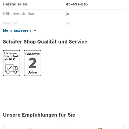
Hersteller-Nr.
45-491-216
Für die Anbringung von zwei Bildschirmen nebeneinander
Höhenverstellbar
ja
Geeignet für Displays mit einer Diagonale von bis zu 27"
Für eine ergonomisch optimale Arbeitsposition
Neigbar
ja
Schont die Augen
Mehr anzeigen
Neigungswinkel [°]
70
Constant Force™ Technik
Bildschirmbefestigung entspricht VESA
Schäfer Shop Qualität und Service
Schwenkbar
ja
Maximale Belastbarkeit: 3,2 – 11,3 kg
Schwenkwinkel bis [°]
360
Höhenverstellung: 330 mm
Farbe: Weiß
Traglast [kg]
3,2 - 9,1, gesamt 18,1
Inklusive Standard-Tischklemme
Unsere Empfehlungen für Sie