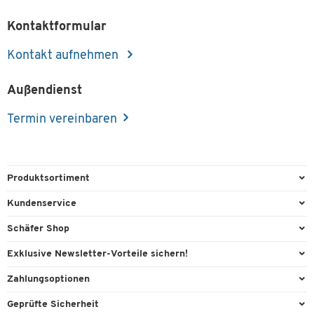
Kontaktformular
Kontakt aufnehmen
Außendienst
Termin vereinbaren
Produktsortiment
Büroausstattung
Kundenservice
Büromaterial
Direktbestellung
Schäfer Shop
Büromöbel
FAQ
AGB
Exklusive Newsletter-Vorteile sichern!
Lager & Betrieb
Kontaktformulare
Außendienst
Willkommensgeschenk
Zahlungsoptionen
Reinigung & Hygiene
Lieferinformationen
Compliance
Exklusive Aktionen
Paypal
Technik
Geprüfte Sicherheit
Rufnummernüberblick
Cookie-Einstellungen