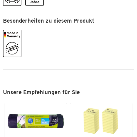
Lebensmittelgeeignet
Nein
Leitfähig
Nein
Material
Besonderheiten zu diesem Produkt
Polypropylen (PP)
Modell
4120/4170/4220
Serie
MF
Farben
Farbe
grau
Unsere Empfehlungen für Sie