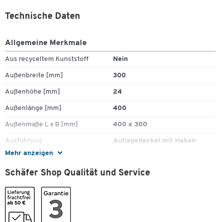
Technische Daten
Allgemeine Merkmale
Zum Zoomen doppeltippen
Aus recyceltem Kunststoff
Nein
Außenbreite [mm]
300
Außenhöhe [mm]
24
Außenlänge [mm]
400
Außenmaße L x B [mm]
400 x 300
Ausführung
Auflagedeckel mit Haken
Mehr anzeigen
Deckeltyp
Auflagedeckel
Schäfer Shop Qualität und Service
Gefahrstoffgeeignet
Nein
Gewicht [kg]
0.349
Lebensmittelecht
Nein