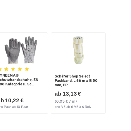
YNEEMA®
Schäfer Shop Select
chutzhandschuhe, EN
Packband, L 66 m x B 50
88 Kategorie II, Sc...
mm, PP...
ab 13,13 €
b 10,22 €
(0,03 € / m)
ro Paar ab 10 Paar
pro VE ab 6 VE à 6 Rol.