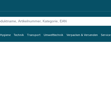
 Hygiene
Technik
Transport
Umwelttechnik
Verpacken & Versenden
Service