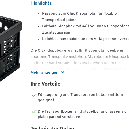
Highlights:
Passend zum Clax Klappmobil für flexible
Transportaufgaben
Faltbare Klappbox mit 46 l Volumen für spontan
Zusatzstauraum
Leicht zu handhaben und im Alltag schnell verst
Die Clax Klappbox ergänzt Ihr Klappmobil ideal, wenn
spontane Transporte anstehen. Als robuste Klappbox 
Faltbox schafft sie 46 Liter zusätzlichen Raum für
Einkäufe, Catering-Zubehör oder Office-Material. Sie
Mehr anzeigen
klappen die Box im Handumdrehen auf und genauso
schnell wieder flach zusammen, wenn Sie Platz brauch
Ihre Vorteile
Ob im Büro, im Homeoffice oder bei Events: Sie
Für Lagerung und Transport von Lebensmitteln
organisieren Ihren Alltag stilvoll und mühelos. Die
geeignet
faltbare Klappbox passt perfekt auf den Clax Wagen,
Die Transportboxen sind stapelbar und lassen sich
bleibt formstabil und sorgt für Ordnung mit einem
platzsparend verstauen
Handgriff. So genießen Sie mehr Flexibilität auf jedem
Meter.