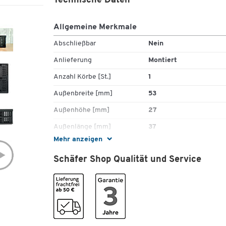
Technische Daten
Spezifikationen:
Allgemeine Merkmale
Zusatz für Klappmobil
Abschließbar
Nein
Volumen 46 l
in verschiedenen Farben erhältlich
Anlieferung
Montiert
Faltbar, platzsparend
Anzahl Körbe [St.]
1
Schneller Auf- und Abbau
Außenbreite [mm]
53
Außenhöhe [mm]
27
Außenlänge [mm]
37
Mehr anzeigen
Bodenkonstruktion
geschlossen
Schäfer Shop Qualität und Service
Deckel
Nein
Fahrbar
Nein
Farbe
schwarz
Gewicht [kg]
1,6