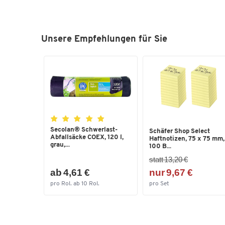
Unsere Empfehlungen für Sie
Secolan® Schwerlast-
Schäfer Shop Select
Abfallsäcke COEX, 120 l,
Haftnotizen, 75 x 75 mm,
grau,...
100 B...
statt 13,20 €
ab 4,61 €
nur 9,67 €
pro Rol. ab 10 Rol.
pro Set