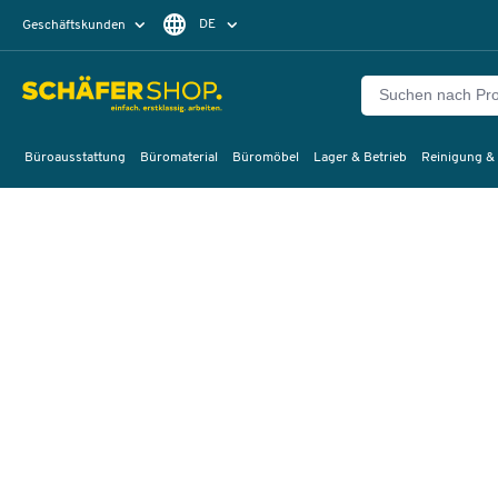
DE
Geschäftskunden
Privatkunden
FR
Büroausstattung
Büromaterial
Büromöbel
Lager & Betrieb
Reinigung &