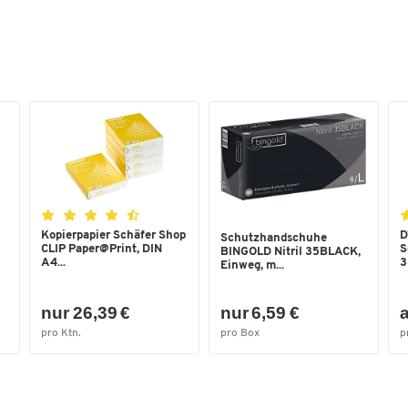
Griff
Durchfassgriff
Inhalt [l]
46
Klappbar
ja
Lebensmittelecht
ja
Material
Kunststoff
Nestbar
Nein
Oberfläche
glatt
Recyclebar
Nein
Kopierpapier Schäfer Shop
D
Schutzhandschuhe
Stapelbar
ja
CLIP Paper@Print, DIN
S
BINGOLD Nitril 35BLACK,
A4...
3
Einweg, m...
Tragkraft [kg]
30
Volumen Körbe [l]
11.77
nur 26,39 €
nur 6,59 €
a
pro Ktn.
pro Box
p