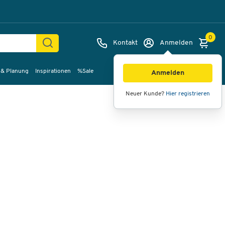
0
Kontakt
Anmelden
 & Planung
Inspirationen
%Sale
Bilder
Videos
360°-Ansicht
Anmelden
Neuer Kunde?
Hier registrieren